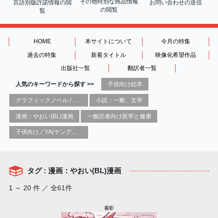
その他特別な商品情報
言語別版許諾情報の
閲
お問い合わせの送信
の閲覧
覧
HOME
本サイトについて
今月の特集
過去の特集
新着タイトル
映像化希望作品
出版社一覧
翻訳者一覧
人気のキーワードから探す >>
子供向け絵本
グラフィックノベル / コミックブック / 漫画：スタイル / 伝統
小説：一般、文学
漫画：やおい(BL)漫画
一般読者向け医学と健康
子供向け／YA(ヤングアダルト)向け一般：芸術&芸術家
タグ : 漫画：やおい(BL)漫画
1 ～ 20 件 ／ 全61件