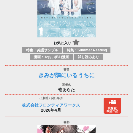
お気に入り
特集：英語サンプル
特集：Summer Reading
漫画：やおい(BL)漫画
試し読みあり
きみが隣にいるうちに
壱あらた
株式会社フロンティアワークス
映像化
2026年4月
希望作品