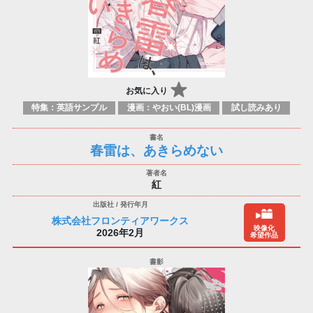
お気に入り
特集：英語サンプル
漫画：やおい(BL)漫画
試し読みあり
春雷は、あきらめない
紅
株式会社フロンティアワークス
映像化
2026年2月
希望作品