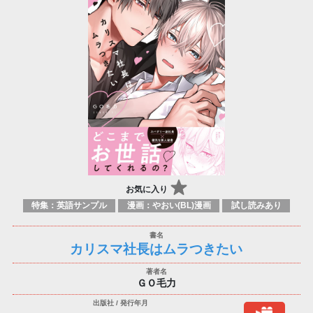
お気に入り
特集：英語サンプル
漫画：やおい(BL)漫画
試し読みあり
カリスマ社長はムラつきたい
ＧＯ毛力