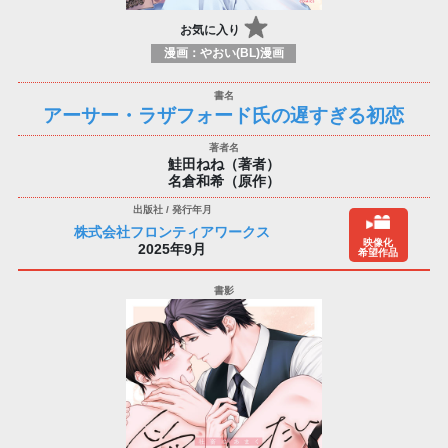
お気に入り
漫画：やおい(BL)漫画
アーサー・ラザフォード氏の遅すぎる初恋
鮭田ねね（著者）
名倉和希（原作）
株式会社フロンティアワークス
映像化
2025年9月
希望作品