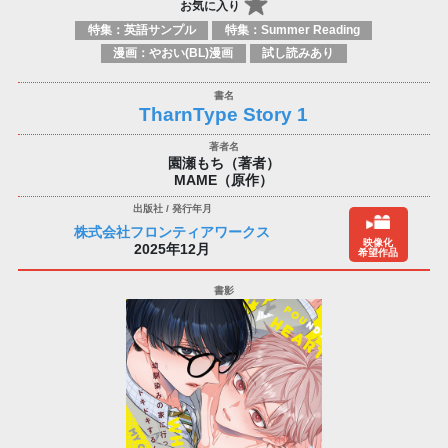
お気に入り
特集：英語サンプル
特集：Summer Reading
漫画：やおい(BL)漫画
試し読みあり
TharnType Story 1
園瀬もち（著者）
MAME（原作）
株式会社フロンティアワークス
映像化
2025年12月
希望作品