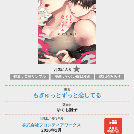
お気に入り
特集：英語サンプル
漫画：やおい(BL)漫画
試し読みあり
もぎゅっとずっと恋してる
ゆぐも雛子
株式会社フロンティアワークス
映像化
2026年2月
希望作品