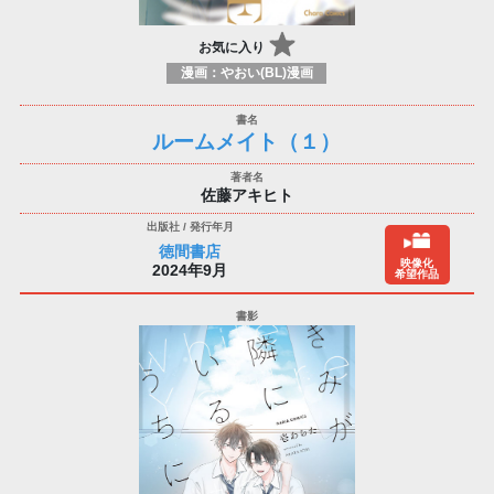
お気に入り
漫画：やおい(BL)漫画
ルームメイト（１）
佐藤アキヒト
徳間書店
映像化
2024年9月
希望作品