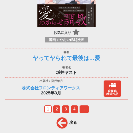
お気に入り
漫画：やおい(BL)漫画
ヤってヤられて最後は…愛
坂井ヤスト
株式会社フロンティアワークス
映像化
2025年3月
希望作品
1
2
3
4
→
戻る