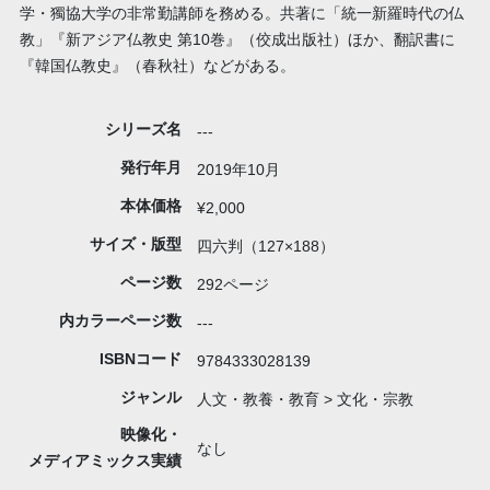
学・獨協大学の非常勤講師を務める。共著に「統一新羅時代の仏
教」『新アジア仏教史 第10巻』（佼成出版社）ほか、翻訳書に
『韓国仏教史』（春秋社）などがある。
シリーズ名
---
発行年月
2019年10月
本体価格
¥2,000
サイズ・版型
四六判（127×188）
ページ数
292ページ
内カラーページ数
---
ISBNコード
9784333028139
ジャンル
人文・教養・教育 > 文化・宗教
映像化・
なし
メディアミックス実績