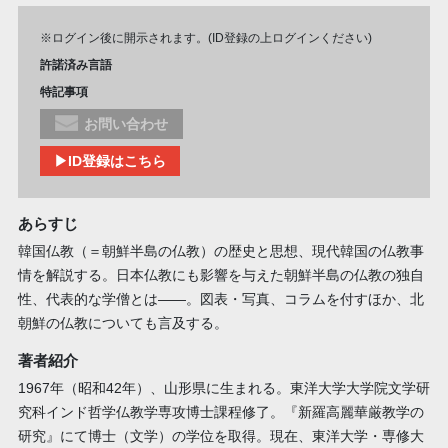
※ログイン後に開示されます。(ID登録の上ログインください)
許諾済み言語
特記事項
お問い合わせ
▶ID登録はこちら
あらすじ
韓国仏教（＝朝鮮半島の仏教）の歴史と思想、現代韓国の仏教事
情を解説する。日本仏教にも影響を与えた朝鮮半島の仏教の独自
性、代表的な学僧とは――。図表・写真、コラムを付すほか、北
朝鮮の仏教についても言及する。
著者紹介
1967年（昭和42年）、山形県に生まれる。東洋大学大学院文学研
究科インド哲学仏教学専攻博士課程修了。『新羅高麗華厳教学の
研究』にて博士（文学）の学位を取得。現在、東洋大学・専修大