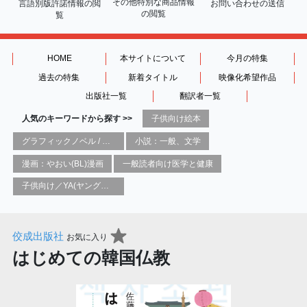
その他特別な商品情報
言語別版許諾情報の
閲
お問い合わせの送信
の閲覧
覧
HOME
本サイトについて
今月の特集
過去の特集
新着タイトル
映像化希望作品
出版社一覧
翻訳者一覧
人気のキーワードから探す >>
子供向け絵本
グラフィックノベル / コミックブック / 漫画：スタイル / 伝統
小説：一般、文学
漫画：やおい(BL)漫画
一般読者向け医学と健康
子供向け／YA(ヤングアダルト)向け一般：芸術&芸術家
佼成出版社
お気に入り
はじめての韓国仏教