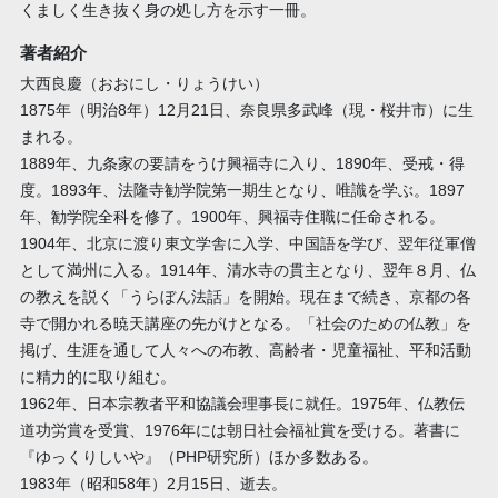
くましく生き抜く身の処し方を示す一冊。
著者紹介
大西良慶（おおにし・りょうけい）
1875年（明治8年）12月21日、奈良県多武峰（現・桜井市）に生
まれる。
1889年、九条家の要請をうけ興福寺に入り、1890年、受戒・得
度。1893年、法隆寺勧学院第一期生となり、唯識を学ぶ。1897
年、勧学院全科を修了。1900年、興福寺住職に任命される。
1904年、北京に渡り東文学舎に入学、中国語を学び、翌年従軍僧
として満州に入る。1914年、清水寺の貫主となり、翌年８月、仏
の教えを説く「うらぼん法話」を開始。現在まで続き、京都の各
寺で開かれる暁天講座の先がけとなる。「社会のための仏教」を
掲げ、生涯を通して人々への布教、高齢者・児童福祉、平和活動
に精力的に取り組む。
1962年、日本宗教者平和協議会理事長に就任。1975年、仏教伝
道功労賞を受賞、1976年には朝日社会福祉賞を受ける。著書に
『ゆっくりしいや』（PHP研究所）ほか多数ある。
1983年（昭和58年）2月15日、逝去。