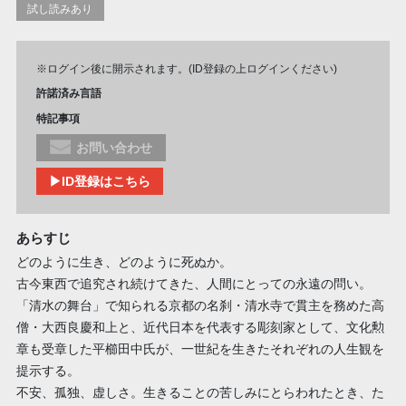
試し読みあり
※ログイン後に開示されます。(ID登録の上ログインください)
許諾済み言語
特記事項
お問い合わせ
▶ID登録はこちら
あらすじ
どのように生き、どのように死ぬか。
古今東西で追究され続けてきた、人間にとっての永遠の問い。
「清水の舞台」で知られる京都の名刹・清水寺で貫主を務めた高
僧・大西良慶和上と、近代日本を代表する彫刻家として、文化勲
章も受章した平櫛田中氏が、一世紀を生きたそれぞれの人生観を
提示する。
不安、孤独、虚しさ。生きることの苦しみにとらわれたとき、た