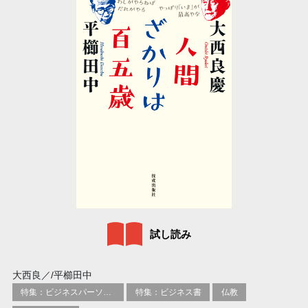
試し読み
大西良／/平櫛田中
特集：ビジネスパーソン必携の一冊
特集：ビジネス書
仏教