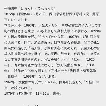
平櫛田中（ひらくし・でんちゅう）
1872年（明治5年）2月23日、岡山県後月郡西江原村（現・井原
市）に生まれる。
本名倬太郎。1893年、大阪の人形師・中谷省古に弟子入りして木
彫の手ほどきを受け、のち上京して高村光雲に師事する。1899年
から日本美術協会展などでたびたび入賞、1907年には第1回文展
に入選する。同年、米原雲海らと日本彫刻会を結成、翌年の第1
回展に出品した「活人箭」が岡倉天心に認められ、以後天心の伝
統木彫復興の精神を継ぎ、その実現に努める。代表作に、徹底的
な日本古典彫刻研究のもと写実を融合させた「転生」（1920
年）、寄木極彩色の古法にならう「浅野長勲公寿像」（1934
年）、試作から20年を費やして完成させた6代目尾上菊五郎像
「鏡獅子」（1958年）などがある。
1962年、文化勲章を受章。1971年、白寿を記念して「平櫛田中
賞」が設けられる。
1979年（昭和54年）12月30日、逝去。