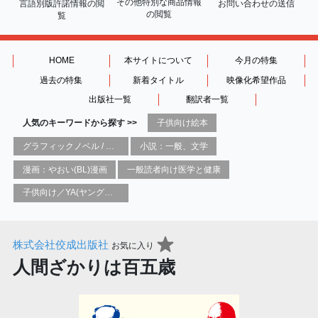
その他特別な商品情報
言語別版許諾情報の
閲
お問い合わせの送信
の閲覧
覧
HOME
本サイトについて
今月の特集
過去の特集
新着タイトル
映像化希望作品
出版社一覧
翻訳者一覧
人気のキーワードから探す >>
子供向け絵本
グラフィックノベル / コミックブック / 漫画：スタイル / 伝統
小説：一般、文学
漫画：やおい(BL)漫画
一般読者向け医学と健康
子供向け／YA(ヤングアダルト)向け一般：芸術&芸術家
株式会社佼成出版社
お気に入り
人間ざかりは百五歳