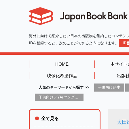
海外に向けて紹介したい日本の出版物を集約したコンテン
IDを登録すると、次のことができるようになります。
I
HOME
本サイト
映像化希望作品
出版
人気のキーワードから探す >>
子供向け絵本
子供向け／YA(ヤングアダルト)向け一般：芸術&芸術家
全て見る
太田