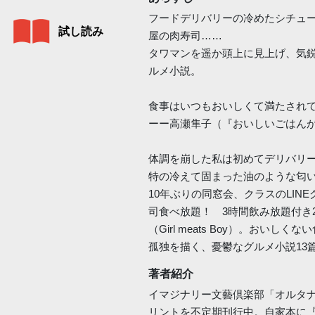
フードデリバリーの冷めたシチュ
試し読み
屋の肉寿司……
タワマンを遥か頭上に見上げ、気
ルメ小説。
食事はいつもおいしくて満たされ
ーー高瀬隼子（『おいしいごはん
体調を崩した私は初めてデリバリ
特の冷えて固まった油のような匂
10年ぶりの同窓会、クラスのLIN
司食べ放題！ 3時間飲み放題付き2
（Girl meats Boy）。おい
孤独を描く、憂鬱なグルメ小説13
著者紹介
イマジナリー文藝倶楽部「オルタナ
リントを不定期刊行中。自家本に