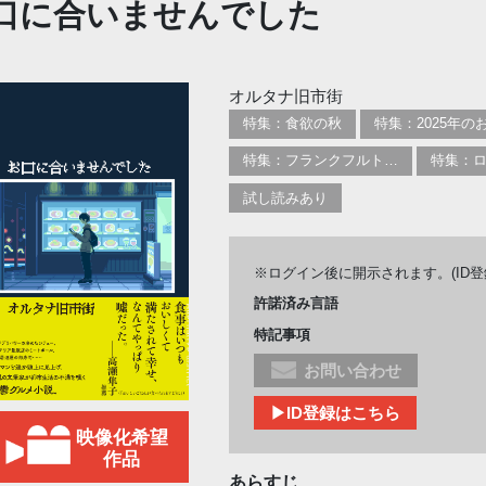
口に合いませんでした
オルタナ旧市街
特集：食欲の秋
特集：フランクフルト2025
試し読みあり
※ログイン後に開示されます。(ID
許諾済み言語
特記事項
お問い合わせ
▶ID登録はこちら
映像化希望
作品
あらすじ