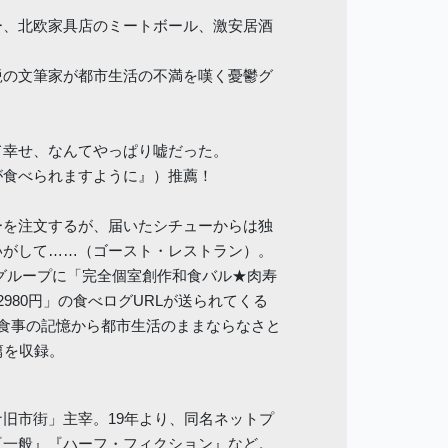
ー、北欧家具店のミートボール、激安居酒
鋭の文筆家が都市生活の不満を嘆く憂鬱グ
て幸せ、なんてやっぱり嘘だった。
が食べられますように』）推薦！
ーを注文するが、届いたシチューからは独
いがして……（ゴースト・レストラン）。
Eグループに「完全個室創作和食バル★肉寿
980円」の食べログURLが送られてくる
しくない食事の記憶から都市生活のままならなさと
篇を収録。
旧市街」主宰。19年より、同名ネットプ
『一般』『ハーフ・フィクション』など。