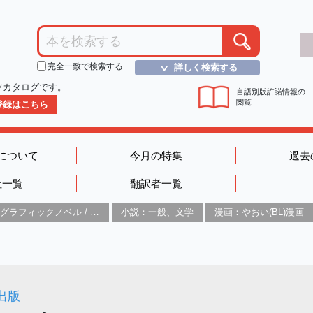
完全一致で検索する
詳しく検索する
＞
ツカタログです。
言語別版許諾情報の
閲覧
D登録はこちら
について
今月の特集
過去
社一覧
翻訳者一覧
グラフィックノベル / コミックブック / 漫画：スタイル / 伝統
小説：一般、文学
漫画：やおい(BL)漫画
出版