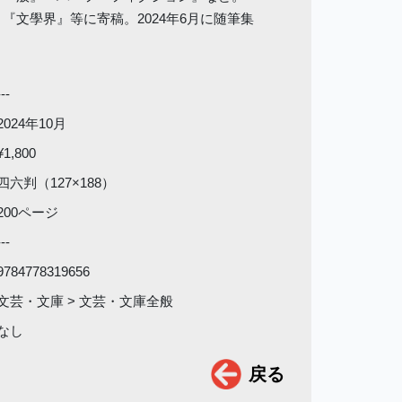
『文學界』等に寄稿。2024年6月に随筆集
---
2024年10月
¥1,800
四六判（127×188）
200ページ
---
9784778319656
文芸・文庫 > 文芸・文庫全般
なし
戻る