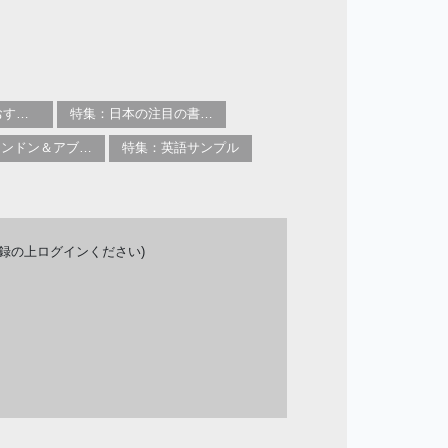
特集：2025年のおすすめ書籍
特集：日本の注目の書き手たち
特集：ロンドン＆アブダビブックフェア2026
特集：英語サンプル
登録の上ログインください)