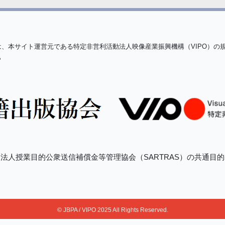
は、本サイト運営元である特定非営利活動法人映像産業振興機構（VIPO）の
ら
法人授業目的公衆送信補償金等管理協会（SARTRAS）の共通目
© JBPA / VIPO 2025 All Rights Reserved.