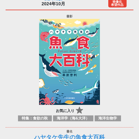
映像化
2024年10月
希望作品
お気に入り
特集：食欲の秋
海洋学（海&大洋）
海洋生物学
ハヤタケ先生の魚食大百科