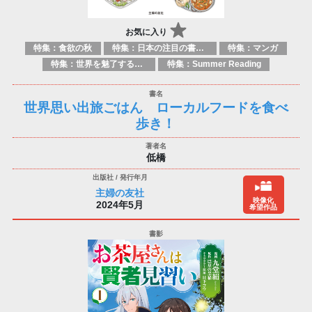
お気に入り
特集：食欲の秋
特集：日本の注目の書き手たち
特集：マンガ
特集：世界を魅了する日本のマンガ
特集：Summer Reading
世界思い出旅ごはん ローカルフードを食べ
歩き！
低橋
主婦の友社
映像化
2024年5月
希望作品