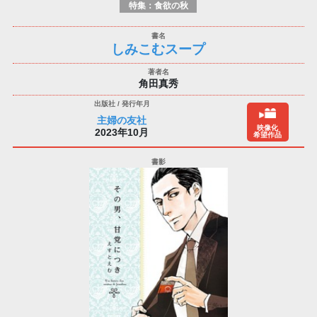
特集：食欲の秋
しみこむスープ
角田真秀
主婦の友社
映像化
2023年10月
希望作品