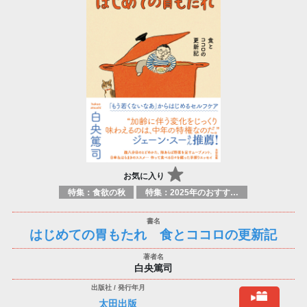
お気に入り
特集：食欲の秋
特集：2025年のおすすめ書籍
はじめての胃もたれ 食とココロの更新記
白央篤司
太田出版