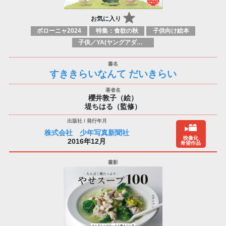
お気に入り
ボローニャ2024
特集：食欲の秋
子供向け絵本
子供／YA(ヤングアダルト)向け個人的＆社会的トピックス：体&健康
すききらいなんて だいきらい
櫻井敦子（絵）
堤ちはる（監修）
株式会社 少年写真新聞社
映像化
2016年12月
希望作品