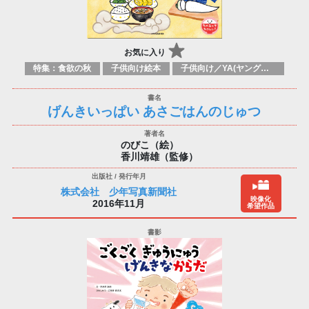
お気に入り
特集：食欲の秋
子供向け絵本
子供向け／YA(ヤングアダルト)向け一般：料理&食品
げんきいっぱい あさごはんのじゅつ
のびこ（絵）
香川靖雄（監修）
株式会社 少年写真新聞社
映像化
2016年11月
希望作品