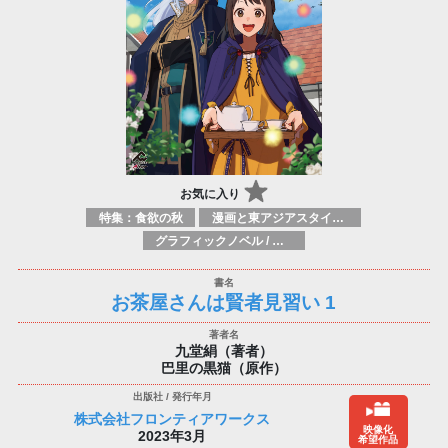
お気に入り
特集：食欲の秋
漫画と東アジアスタイル / 伝統的なコミックブック
グラフィックノベル / コミックブック / 漫画：小説からのコミカライズ
お茶屋さんは賢者見習い 1
九堂絹（著者）
巴里の黒猫（原作）
株式会社フロンティアワークス
映像化
2023年3月
希望作品