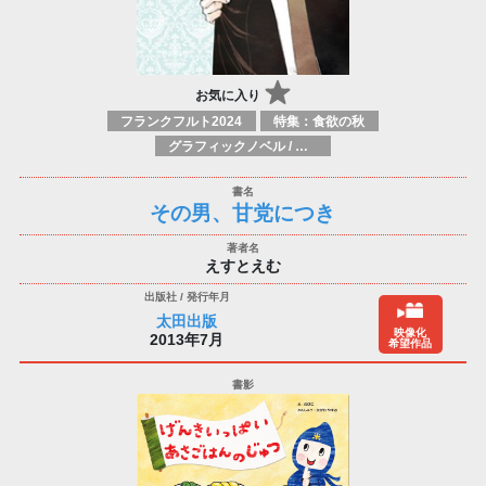
お気に入り
フランクフルト2024
特集：食欲の秋
グラフィックノベル / コミックブック / 漫画：スタイル / 伝統
その男、甘党につき
えすとえむ
太田出版
映像化
2013年7月
希望作品