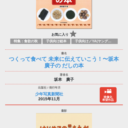
お気に入り
特集：食欲の秋
子供向け絵本
子供向け／YA(ヤングアダルト)向け一般：料理&食品
つくって食べて 未来に伝えていこう！〜坂本
廣子の だしの本
坂本 廣子
少年写真新聞社
映像化
2015年11月
希望作品