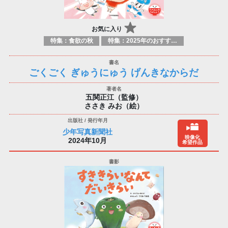
お気に入り
特集：食欲の秋
特集：2025年のおすすめ書籍
ごくごく ぎゅうにゅう げんきなからだ
五関正江（監修）
ささき みお（絵）
少年写真新聞社
映像化
2024年10月
希望作品