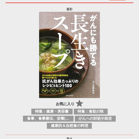
お気に入り
特集：健康・美容書
特集：食欲の秋
食事、食事療法、栄養(素）
がんへの対処や助言
健康的＆自然食の料理