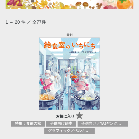
1 ～ 20 件 ／ 全77件
お気に入り
特集：食欲の秋
子供向け絵本
子供向け／YA(ヤングアダルト)向け一般：芸術&芸術家
グラフィックノベル / コミックブック / 漫画：スタイル / 伝統