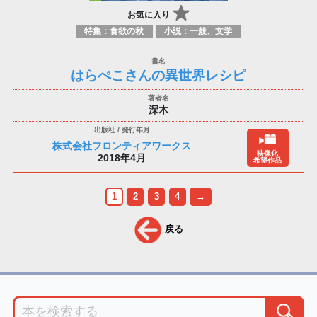
お気に入り
特集：食欲の秋
小説：一般、文学
はらぺこさんの異世界レシピ
深木
株式会社フロンティアワークス
映像化
2018年4月
希望作品
1
2
3
4
→
戻る