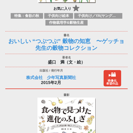
お気に入り
特集：食欲の秋
子供向け絵本
子供向け／YA(ヤングアダルト)向け一般：仕事＆社会
作物栽培学&穀物生産
おいしい “つぶつぶ” 穀物の知恵 〜ゲッチョ
先生の穀物コレクション
盛口 満（文・絵）
株式会社 少年写真新聞社
映像化
2015年2月
希望作品