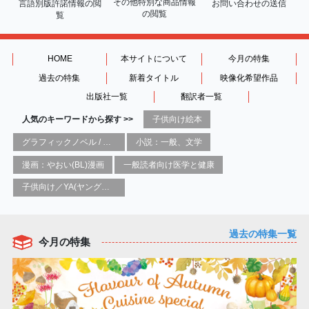
その他特別な商品情報
言語別版許諾情報の
閲
お問い合わせの送信
の閲覧
覧
HOME
本サイトについて
今月の特集
過去の特集
新着タイトル
映像化希望作品
出版社一覧
翻訳者一覧
人気のキーワードから探す >>
子供向け絵本
グラフィックノベル / コミックブック / 漫画：スタイル / 伝統
小説：一般、文学
漫画：やおい(BL)漫画
一般読者向け医学と健康
子供向け／YA(ヤングアダルト)向け一般：芸術&芸術家
過去の特集一覧
今月の特集