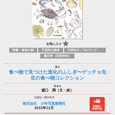
お気に入り
特集：食欲の秋
子供向け絵本
子供向け／YA(ヤングアダルト)向け一般：自然、動物、自然界
遺伝学（非医学的）
食べ物で見つけた進化のふしぎ〜ゲッチョ先
生の食べ物コレクション
盛口 満（文・絵）
株式会社 少年写真新聞社
映像化
2015年12月
希望作品