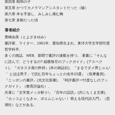
第四章 昭和の子
第五章 かつてカメラマンアシスタントだった（嘘）
第六章 本を手放し、みしみし痛む胸
第七章 多動だった頃
著者紹介
豊崎由美（とよざきゆみ）
書評家、ライター。1961年、愛知県生まれ。東洋大学文学部印度
哲学科卒。
多くの雑誌、WEB、新聞で書評の連載を持つ。 著書に『そんな
に読んで、どうするの? 縦横無尽のブックガイド』(アスペク
ト)、『ガタスタ屋の矜持』(本の雑誌社)、『まるでダメ男じゃん!
「 とほほ男子」で読む百年ちょっとの名作23選』（筑摩書房)、
『ニッポンの書評』(光文社新書)、『時評書評ー忖度なしのブッ
クガイド』（教育評論社）、
共著に『文学賞メッタ斬り!』『百年の誤読』(共にちくま文庫)、
『カッコよくなきゃ、ポエムじゃない！ 萌える現代詩入門』（思
潮社）などがある。