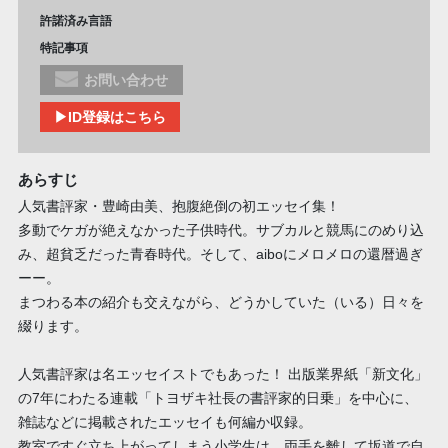
許諾済み言語
特記事項
お問い合わせ
▶ID登録はこちら
あらすじ
人気書評家・豊崎由美、抱腹絶倒の初エッセイ集！
多動でケガが絶えなかった子供時代。サブカルと競馬にのめり込
み、超貧乏だった青春時代。そして、aiboにメロメロの還暦過ぎ
ーー。
まつわる本の紹介も交えながら、どうかしていた（いる）日々を
綴ります。
人気書評家は名エッセイストでもあった！ 出版業界紙「新文化」
の7年にわたる連載「トヨザキ社長の書評家的日乗」を中心に、
雑誌などに掲載されたエッセイも何編か収録。
教室ですぐ立ち上がってしまう小学生は、両手を離して坂道で自