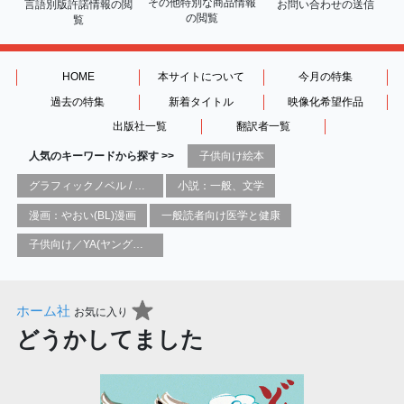
その他特別な商品情報
言語別版許諾情報の
閲
お問い合わせの送信
の閲覧
覧
HOME
本サイトについて
今月の特集
過去の特集
新着タイトル
映像化希望作品
出版社一覧
翻訳者一覧
人気のキーワードから探す >>
子供向け絵本
グラフィックノベル / コミックブック / 漫画：スタイル / 伝統
小説：一般、文学
漫画：やおい(BL)漫画
一般読者向け医学と健康
子供向け／YA(ヤングアダルト)向け一般：芸術&芸術家
ホーム社
お気に入り
どうかしてました