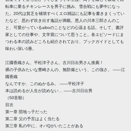
転車に乗るチキンレースを男子に挑み、雪合戦にも夢中になっ
た。20代は貧乏を補填すべくエロ雑誌にも記事を書きまくってい
たなど、思わず吹き出す逸話が満載。恩人の川本三郎さんのこ
と、可愛がっているaiboのことなどの心温まる話。そして、書評
家としての仕事や、文学賞について思うこと。各エピソードにま
つわる本の読みどころも紹介されており、ブックガイドとしても
味わい深い1冊。
江國香織さん、平松洋子さん、古川日出男さん推薦！
裸の子供みたいな豊崎さんの、無防備という、この強さ。 ――江
國香織
なんですか、このぬかるみ。 ――平松洋子
本は読めるが人生が読めない… ――古川日出男
（50音順）
目次
第一章 団地っ子だった
第二章 父の予言はよく当たる
第三章 私の中に、オバQがいたことがある