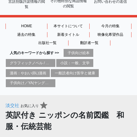
その他特別な商品情報
言語別版許諾情報の
閲
お問い合わせの送信
の閲覧
覧
HOME
本サイトについて
今月の特集
過去の特集
新着タイトル
映像化希望作品
出版社一覧
翻訳者一覧
人気のキーワードから探す >>
子供向け絵本
グラフィックノベル / コミックブック / 漫画：スタイル / 伝統
小説：一般、文学
漫画：やおい(BL)漫画
一般読者向け医学と健康
子供向け／YA(ヤングアダルト)向け一般：芸術&芸術家
淡交社
お気に入り
英訳付き ニッポンの名前図鑑 和
服・伝統芸能