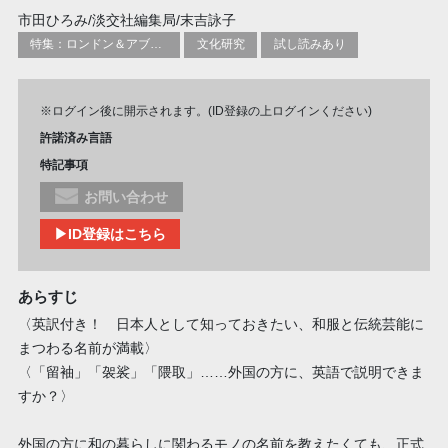
市田ひろみ/淡交社編集局/末吉詠子
特集：ロンドン＆アブダビブックフェア2026
文化研究
試し読みあり
※ログイン後に開示されます。(ID登録の上ログインください)
許諾済み言語
特記事項
お問い合わせ
▶ID登録はこちら
あらすじ
〈英訳付き！ 日本人として知っておきたい、和服と伝統芸能に
まつわる名前が満載〉
〈「留袖」「袈裟」「隈取」……外国の方に、英語で説明できま
すか？〉
外国の方に和の暮らしに関わるモノの名前を教えたくても、正式