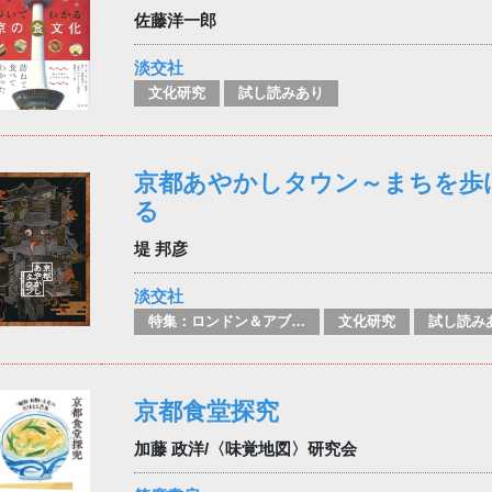
佐藤洋一郎
淡交社
文化研究
試し読みあり
京都あやかしタウン～まちを歩
る
堤 邦彦
淡交社
特集：ロンドン＆アブダビブックフェア2026
文化研究
試し読み
京都食堂探究
加藤 政洋/〈味覚地図〉研究会