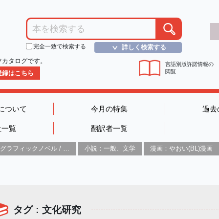
完全一致で検索する
詳しく検索する
＞
ツカタログです。
言語別版許諾情報の
閲覧
D登録はこちら
について
今月の特集
過去
社一覧
翻訳者一覧
グラフィックノベル / コミックブック / 漫画：スタイル / 伝統
小説：一般、文学
漫画：やおい(BL)漫画
タグ : 文化研究