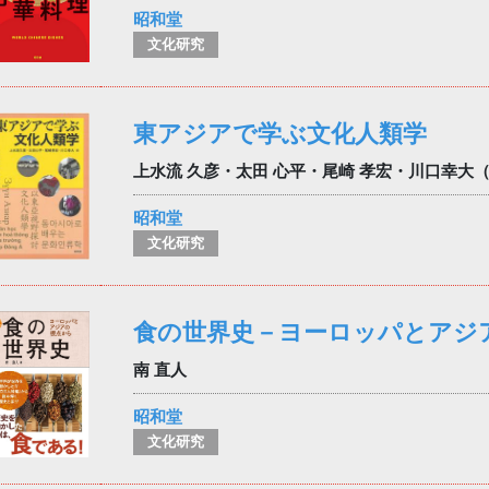
昭和堂
文化研究
東アジアで学ぶ文化人類学
上水流 久彦・太田 心平・尾崎 孝宏・川口幸大
昭和堂
文化研究
食の世界史－ヨーロッパとアジ
南 直人
昭和堂
文化研究