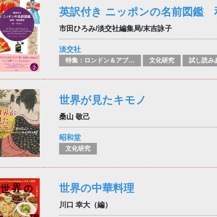
英訳付き ニッポンの名前図鑑 
市田ひろみ/淡交社編集局/末吉詠子
淡交社
特集：ロンドン＆アブダビブックフェア2026
文化研究
試し読み
世界が見たキモノ
桑山 敬己
昭和堂
文化研究
世界の中華料理
川口 幸大（編）