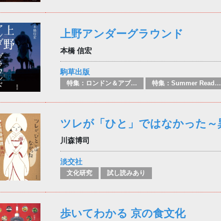
上野アンダーグラウンド
本橋 信宏
駒草出版
特集：ロンドン＆アブダビブックフェア2026
特集：Summer Reading
ツレが「ひと」ではなかった～
川森博司
淡交社
文化研究
試し読みあり
歩いてわかる 京の食文化