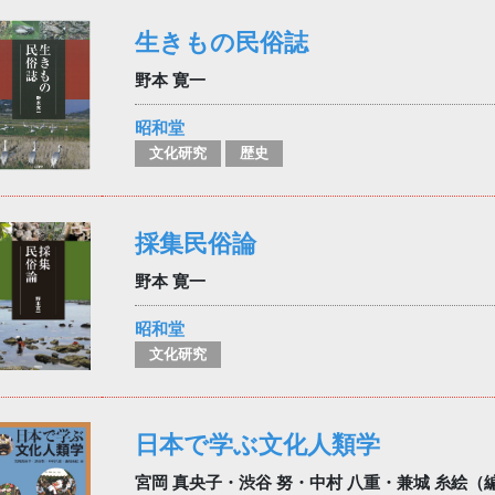
生きもの民俗誌
野本 寛一
昭和堂
文化研究
歴史
採集民俗論
野本 寛一
昭和堂
文化研究
日本で学ぶ文化人類学
宮岡 真央子・渋谷 努・中村 八重・兼城 糸絵（