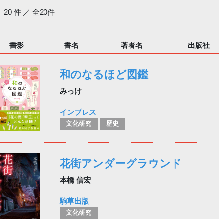
～ 20 件 ／ 全20件
書影
書名
著者名
出版社
和のなるほど図鑑
みっけ
インプレス
文化研究
歴史
花街アンダーグラウンド
本橋 信宏
駒草出版
文化研究