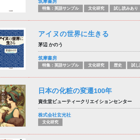
筑摩書房
特集：英語サンプル
文化研究
試し読みあり
アイヌの世界に生きる
茅辺 かのう
筑摩書房
特集：英語サンプル
文化研究
歴史
試し
日本の化粧の変遷100年
資生堂ビューティークリエイションセンター
株式会社玄光社
文化研究