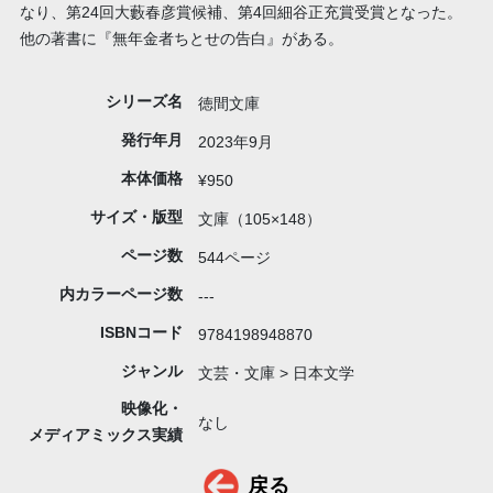
なり、第24回大藪春彦賞候補、第4回細谷正充賞受賞となった。
他の著書に『無年金者ちとせの告白』がある。
シリーズ名
徳間文庫
発行年月
2023年9月
本体価格
¥950
サイズ・版型
文庫（105×148）
ページ数
544ページ
内カラーページ数
---
ISBNコード
9784198948870
ジャンル
文芸・文庫 > 日本文学
映像化・
なし
メディアミックス実績
戻る