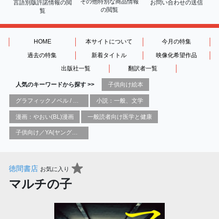
その他特別な商品情報
言語別版許諾情報の
閲
お問い合わせの送信
の閲覧
覧
HOME
本サイトについて
今月の特集
過去の特集
新着タイトル
映像化希望作品
出版社一覧
翻訳者一覧
人気のキーワードから探す >>
子供向け絵本
グラフィックノベル / コミックブック / 漫画：スタイル / 伝統
小説：一般、文学
漫画：やおい(BL)漫画
一般読者向け医学と健康
子供向け／YA(ヤングアダルト)向け一般：芸術&芸術家
徳間書店
お気に入り
マルチの子