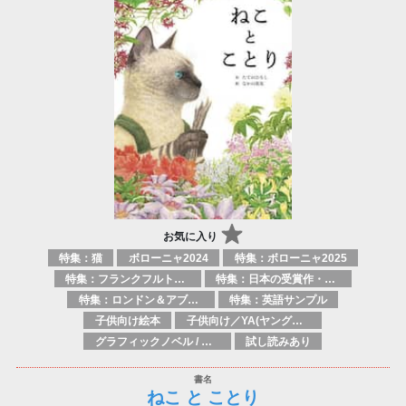
お気に入り
特集：猫
ボローニャ2024
特集：ボローニャ2025
特集：フランクフルト2025
特集：日本の受賞作・ノミネート作品特集
特集：ロンドン＆アブダビブックフェア2026
特集：英語サンプル
子供向け絵本
子供向け／YA(ヤングアダルト)向け一般：芸術&芸術家
グラフィックノベル / コミックブック / 漫画：スタイル / 伝統
試し読みあり
ねこ と ことり