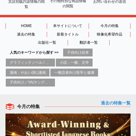
その他特別な商品情報
言語別版許諾情報の
閲
お問い合わせの送信
の閲覧
覧
HOME
本サイトについて
今月の特集
過去の特集
新着タイトル
映像化希望作品
出版社一覧
翻訳者一覧
人気のキーワードから探す >>
子供向け絵本
グラフィックノベル / コミックブック / 漫画：スタイル / 伝統
小説：一般、文学
漫画：やおい(BL)漫画
一般読者向け医学と健康
子供向け／YA(ヤングアダルト)向け一般：芸術&芸術家
過去の特集一覧
今月の特集