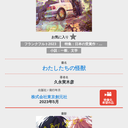
お気に入り
フランクフルト2023
特集：日本の受賞作・ノミネート作品特集
小説：一般、文学
わたしたちの怪獣
久永実木彦
株式会社東京創元社
映像化
2023年5月
希望作品