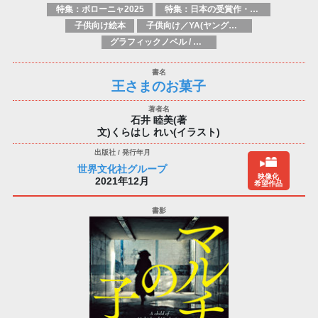
特集：ボローニャ2025
特集：日本の受賞作・ノミネート作品特集
子供向け絵本
子供向け／YA(ヤングアダルト)向け一般：芸術&芸術家
グラフィックノベル / コミックブック / 漫画：スタイル / 伝統
王さまのお菓子
石井 睦美(著
文)くらはし れい(イラスト)
世界文化社グループ
映像化
2021年12月
希望作品