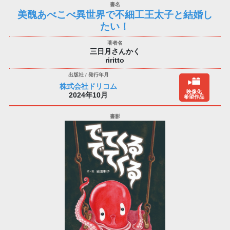
美醜あべこべ異世界で不細工王太子と結婚し
たい！
三日月さんかく
riritto
株式会社ドリコム
映像化
2024年10月
希望作品