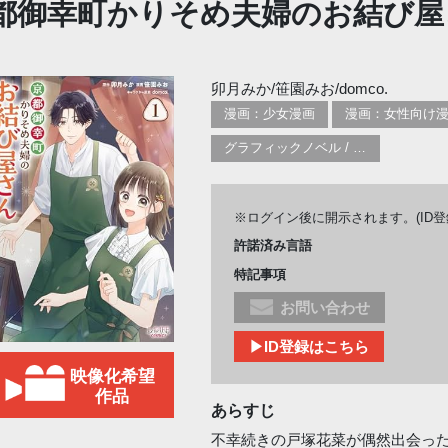
都御幸町かりそめ夫婦のお結び屋
卯月みか/笹園みお/domco.
漫画：少女漫画
漫画：女性向け
グラフィックノベル / コミックブック / 漫画：スタイル / 伝統
※ログイン後に開示されます。(ID
許諾済み言語
特記事項
お問い合わせ
▶ID登録はこちら
映像化希望
作品
あらすじ
不幸続きの戸塚花菜が偶然出会っ