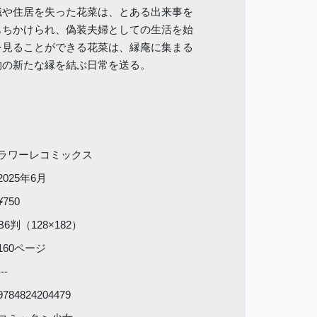
職や住居を失った花菜は、とある出来事を
もちかけられ、偽装夫婦としての生活を始
を見ることができる花菜は、縁庵に集まる
物の新たな縁を結ぶ日常を送る。
ラワーレコミックス
2025年6月
¥750
B6判（128×182）
160ページ
---
9784824204479