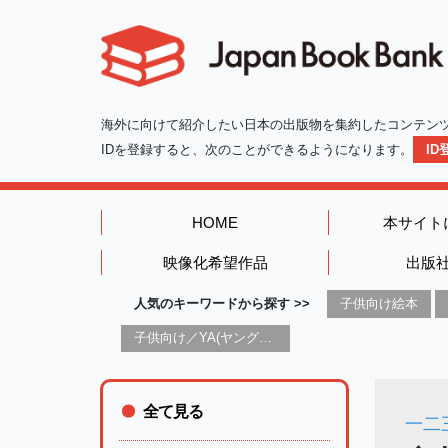
海外に向けて紹介したい日本の出版物を集約したコンテン
IDを登録すると、次のことができるようになります。
I
HOME
本サイト
映像化希望作品
出版
人気のキーワードから探す >>
子供向け絵本
子供向け／YA(ヤングアダルト)向け一般：芸術&芸術家
全て見る
一二