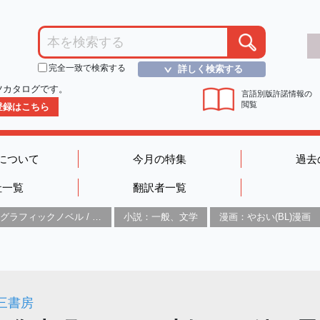
完全一致で検索する
詳しく検索する
＞
ツカタログです。
言語別版許諾情報の
閲覧
D登録はこちら
について
今月の特集
過去
社一覧
翻訳者一覧
グラフィックノベル / コミックブック / 漫画：スタイル / 伝統
小説：一般、文学
漫画：やおい(BL)漫画
三書房