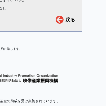
コミック > 少女
なし
戻る
規約に準じます。
的基金の助成を受け実施されています。