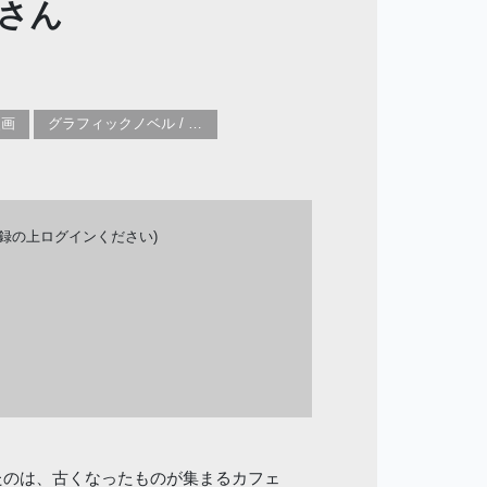
さん
漫画
グラフィックノベル / コミックブック / 漫画：ファンタジー、奥義秘伝
登録の上ログインください)
たのは、古くなったものが集まるカフェ