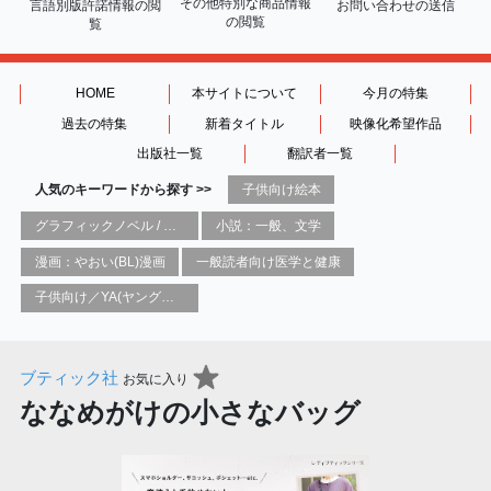
その他特別な商品情報
言語別版許諾情報の
閲
お問い合わせの送信
の閲覧
覧
HOME
本サイトについて
今月の特集
過去の特集
新着タイトル
映像化希望作品
出版社一覧
翻訳者一覧
人気のキーワードから探す >>
子供向け絵本
グラフィックノベル / コミックブック / 漫画：スタイル / 伝統
小説：一般、文学
漫画：やおい(BL)漫画
一般読者向け医学と健康
子供向け／YA(ヤングアダルト)向け一般：芸術&芸術家
ブティック社
お気に入り
ななめがけの小さなバッグ