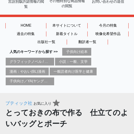
その他特別な商品情報
言語別版許諾情報の
閲
お問い合わせの送信
の閲覧
覧
HOME
本サイトについて
今月の特集
過去の特集
新着タイトル
映像化希望作品
出版社一覧
翻訳者一覧
人気のキーワードから探す >>
子供向け絵本
グラフィックノベル / コミックブック / 漫画：スタイル / 伝統
小説：一般、文学
漫画：やおい(BL)漫画
一般読者向け医学と健康
子供向け／YA(ヤングアダルト)向け一般：芸術&芸術家
ブティック社
お気に入り
とっておきの布で作る 仕立てのよ
いバッグとポーチ