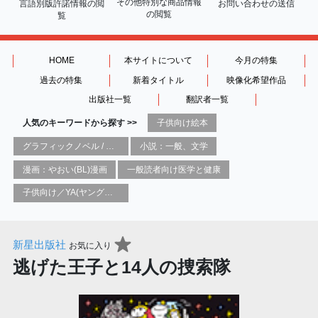
その他特別な商品情報
言語別版許諾情報の
閲
お問い合わせの送信
の閲覧
覧
HOME
本サイトについて
今月の特集
過去の特集
新着タイトル
映像化希望作品
出版社一覧
翻訳者一覧
人気のキーワードから探す >>
子供向け絵本
グラフィックノベル / コミックブック / 漫画：スタイル / 伝統
小説：一般、文学
漫画：やおい(BL)漫画
一般読者向け医学と健康
子供向け／YA(ヤングアダルト)向け一般：芸術&芸術家
新星出版社
お気に入り
逃げた王子と14人の捜索隊