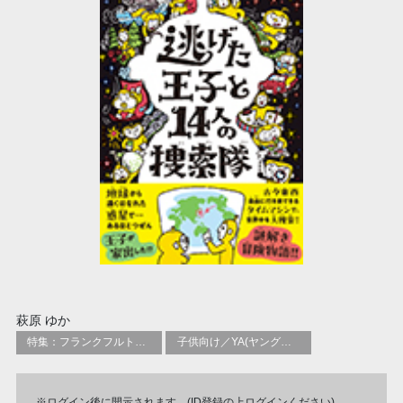
萩原 ゆか
特集：フランクフルト2025
子供向け／YA(ヤングアダルト)向けの詩、アンソロジー(選集)、年譜
※ログイン後に開示されます。(ID登録の上ログインください)