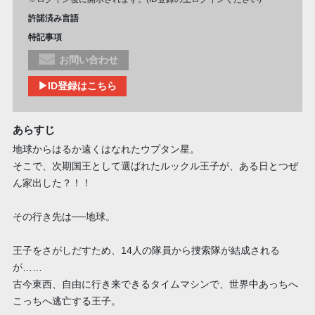
許諾済み言語
特記事項
お問い合わせ
▶ID登録はこちら
あらすじ
地球からはるか遠くはなれたウプタン星。
そこで、次期国王として選ばれたルックル王子が、ある日とつぜ
ん家出した？！！
その行き先は──地球。
王子をさがしだすため、14人の隊員から捜索隊が結成される
が……
古今東西、自由に行き来できるタイムマシンで、世界中あっちへ
こっちへ逃亡する王子。