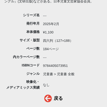
ングル』(文研出版)などがある。日本児童文芸家協会会員。
シリーズ名
---
発行年月
2025年2月
本体価格
¥1,100
サイズ・版型
四六判（127×188）
ページ数
184ページ
内カラーページ数
---
ISBNコード
9784405073951
ジャンル
児童書 > 児童書 全般
映像化・
なし
メディアミックス実績
戻る