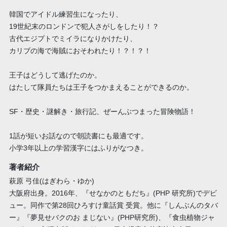
韓国でアイドル練習生になったり、
19世紀末のロンドンで犯人さがしをしたり！？
古代エジプトでミイラになりかけたり、
カリブの海で海賊におそわれたり！？！？！
王子はどうして逃げたのか。
はたして隊員たちは王子をつかまえることができるのか。
SF・歴史・謎解き・旅行記、ぜーんぶつまった冒険物語！
1話が短いお話なので朝読書にも最適です。
小学3年以上の学習漢字にはふりがなつき。
著者紹介
萩原 弓佳(はぎわら・ゆか)
大阪府出身。2016年、『せなかのともだち』(PHP 研究所)でデビ
ュー。同作で第28回ひろすけ童話賞 受賞。他に『しんぶんのタバ
ー』『夢見せバクのお まじない』(PHP研究所)、『食虫植物ジャ