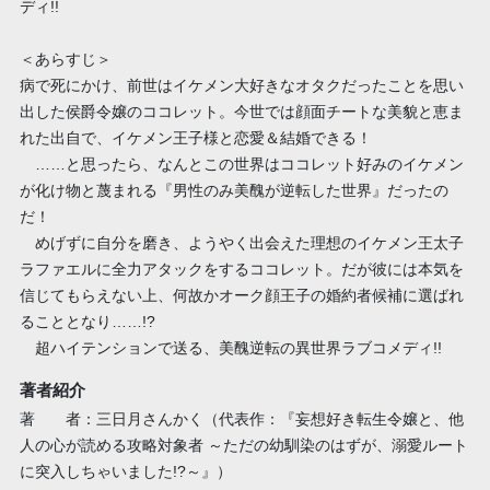
ディ!!
＜あらすじ＞
病で死にかけ、前世はイケメン大好きなオタクだったことを思い
出した侯爵令嬢のココレット。今世では顔面チートな美貌と恵ま
れた出自で、イケメン王子様と恋愛＆結婚できる！
……と思ったら、なんとこの世界はココレット好みのイケメン
が化け物と蔑まれる『男性のみ美醜が逆転した世界』だったの
だ！
めげずに自分を磨き、ようやく出会えた理想のイケメン王太子
ラファエルに全力アタックをするココレット。だが彼には本気を
信じてもらえない上、何故かオーク顔王子の婚約者候補に選ばれ
ることとなり……!?
超ハイテンションで送る、美醜逆転の異世界ラブコメディ!!
著者紹介
著 者：三日月さんかく（代表作：『妄想好き転生令嬢と、他
人の心が読める攻略対象者 ～ただの幼馴染のはずが、溺愛ルート
に突入しちゃいました!?～』）