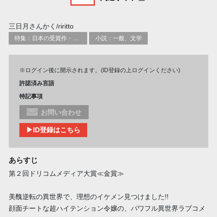
三日月さんかく/riritto
特集：日本の受賞作・ノミネート作品特集
小説：一般、文学
※ログイン後に開示されます。(ID登録の上ログインください)
許諾済み言語
特記事項
お問い合わせ
▶ID登録はこちら
あらすじ
第２回ドリコムメディア大賞≪金賞≫
美醜逆転の異世界で、理想のイケメン見つけました!!
顔面チートな超ハイテンション令嬢の、パワフル異世界ラブコメ