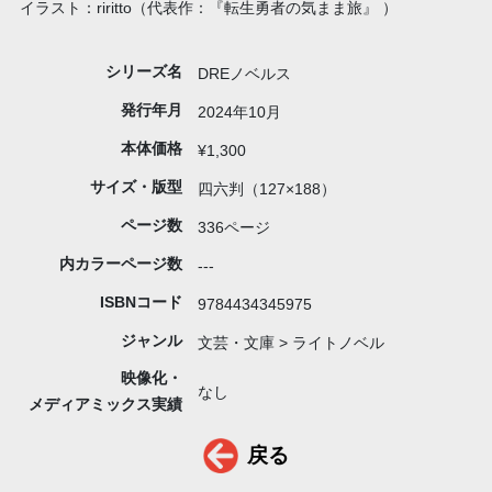
イラスト：riritto（代表作：『転生勇者の気まま旅』 ）
シリーズ名
DREノベルス
発行年月
2024年10月
本体価格
¥1,300
サイズ・版型
四六判（127×188）
ページ数
336ページ
内カラーページ数
---
ISBNコード
9784434345975
ジャンル
文芸・文庫 > ライトノベル
映像化・
なし
メディアミックス実績
戻る