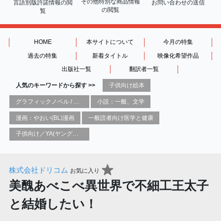
その他特別な商品情報
言語別版許諾情報の
閲
お問い合わせの送信
の閲覧
覧
HOME
本サイトについて
今月の特集
過去の特集
新着タイトル
映像化希望作品
出版社一覧
翻訳者一覧
人気のキーワードから探す >>
子供向け絵本
グラフィックノベル / コミックブック / 漫画：スタイル / 伝統
小説：一般、文学
漫画：やおい(BL)漫画
一般読者向け医学と健康
子供向け／YA(ヤングアダルト)向け一般：芸術&芸術家
株式会社ドリコム
お気に入り
美醜あべこべ異世界で不細工王太子
と結婚したい！