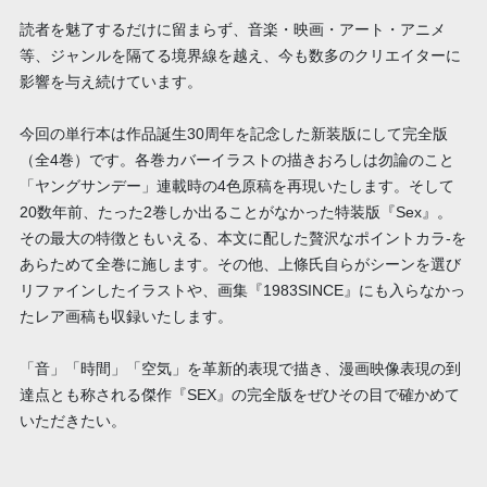
読者を魅了するだけに留まらず、音楽・映画・アート・アニメ
等、ジャンルを隔てる境界線を越え、今も数多のクリエイターに
影響を与え続けています。
今回の単行本は作品誕生30周年を記念した新装版にして完全版
（全4巻）です。各巻カバーイラストの描きおろしは勿論のこと
「ヤングサンデー」連載時の4色原稿を再現いたします。そして
20数年前、たった2巻しか出ることがなかった特装版『Sex』。
その最大の特徴ともいえる、本文に配した贅沢なポイントカラ-を
あらためて全巻に施します。その他、上條氏自らがシーンを選び
リファインしたイラストや、画集『1983SINCE』にも入らなかっ
たレア画稿も収録いたします。
「音」「時間」「空気」を革新的表現で描き、漫画映像表現の到
達点とも称される傑作『SEX』の完全版をぜひその目で確かめて
いただきたい。