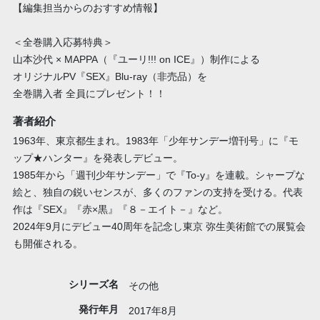
【編集担当からのおすすめ情報】
＜全巻購入応募特典＞
山本沙代 × MAPPA（『ユーリ!!! on ICE』）制作による
オリジナルPV『SEX』Blu-ray（非売品）を
全巻購入者 全員にプレゼント！！
著者紹介
1963年、東京都生まれ。1983年「少年サンデー増刊号」に『モ
ップ★ハンター』を発表しデビュー。
1985年から「週刊少年サンデー」で『To-y』を連載。シャープな
絵と、独自の鋭いセンスが、多くのファンの支持を受ける。代表
作は『SEX』『赤×黒』『８－エイト－』など。
2024年9月にデビュー40周年を記念し東京 弥生美術館での展覧会
も開催される。
シリーズ名
その他
発行年月
2017年8月