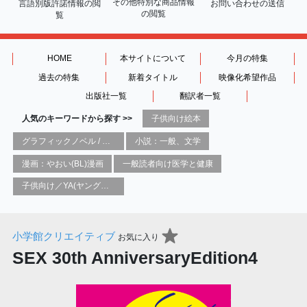
その他特別な商品情報
言語別版許諾情報の
閲
お問い合わせの送信
の閲覧
覧
HOME
本サイトについて
今月の特集
過去の特集
新着タイトル
映像化希望作品
出版社一覧
翻訳者一覧
人気のキーワードから探す >>
子供向け絵本
グラフィックノベル / コミックブック / 漫画：スタイル / 伝統
小説：一般、文学
漫画：やおい(BL)漫画
一般読者向け医学と健康
子供向け／YA(ヤングアダルト)向け一般：芸術&芸術家
小学館クリエイティブ
お気に入り
SEX 30th AnniversaryEdition4