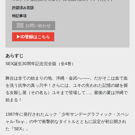
許諾済み言語
特記事項
お問い合わせ
▶ID登録はこちら
あらすじ
SEX誕生30周年記念完全版（全4巻）
舞台は全ての始まりの地、沖縄・金武へ――。だがそこは血で血
を洗う抗争の真っ只中！さらには、ユキの失われた記憶の鍵を握
る女殺し屋（その名も）ユキまで登場して…。最後の夏は沖縄で
始まる！
1987年に発行されたムック「少年サンデーグラフィック・スペシ
ャル-To-y-」の中で衝撃的なタイトルとともに設定が初公開され
た『SEX』。