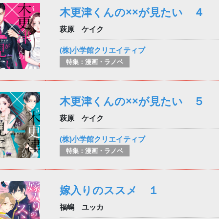
木更津くんの××が見たい ４
萩原 ケイク
(株)小学館クリエイティブ
特集：漫画・ラノベ
木更津くんの××が見たい ５
萩原 ケイク
(株)小学館クリエイティブ
特集：漫画・ラノベ
嫁入りのススメ １
福嶋 ユッカ