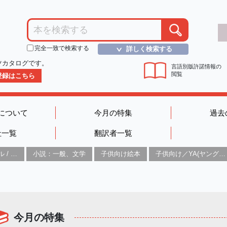
完全一致で検索する
詳しく検索する
＞
ツカタログです。
言語別版許諾情報の
閲覧
D登録はこちら
について
今月の特集
過去
社一覧
翻訳者一覧
グラフィックノベル / コミックブック / 漫画：スタイル / 伝統
小説：一般、文学
子供向け絵本
子供向け／YA(ヤングアダルト)向け一般：芸術&芸術家
今月の特集