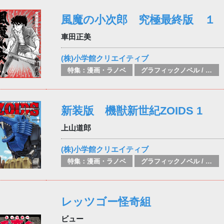
風魔の小次郎 究極最終版 １
車田正美
(株)小学館クリエイティブ
特集：漫画・ラノベ
グラフィックノベル / コミックブック / 漫画：スタイル / 伝統
新装版 機獣新世紀ZOIDS 1
上山道郎
(株)小学館クリエイティブ
特集：漫画・ラノベ
グラフィックノベル / コミックブック / 漫画：スタイル / 伝統
レッツゴー怪奇組
ビュー