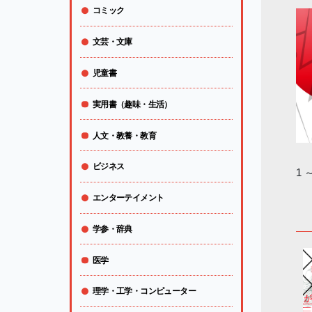
コミック
文芸・文庫
児童書
実用書（趣味・生活）
人文・教養・教育
ビジネス
1 
エンターテイメント
学参・辞典
医学
理学・工学・コンピューター