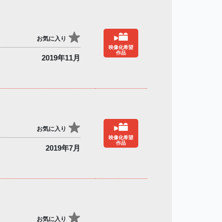
お気に入り
映像化希望
作品
2019年11月
お気に入り
映像化希望
作品
2019年7月
お気に入り