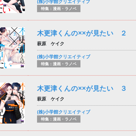
(株)小学館クリエイティブ
特集：漫画・ラノベ
木更津くんの××が見たい ２
萩原 ケイク
(株)小学館クリエイティブ
特集：漫画・ラノベ
木更津くんの××が見たい ３
萩原 ケイク
(株)小学館クリエイティブ
特集：漫画・ラノベ