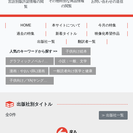
その他特別な商品情報
言語別版許諾情報の
閲
お問い合わせの送信
の閲覧
覧
HOME
本サイトについて
今月の特集
過去の特集
新着タイトル
映像化希望作品
出版社一覧
翻訳者一覧
人気のキーワードから探す >>
子供向け絵本
グラフィックノベル / コミックブック / 漫画：スタイル / 伝統
小説：一般、文学
漫画：やおい(BL)漫画
一般読者向け医学と健康
子供向け／YA(ヤングアダルト)向け一般：芸術&芸術家
出版社別タイトル
全0件
≫ 出版社一覧
戻る