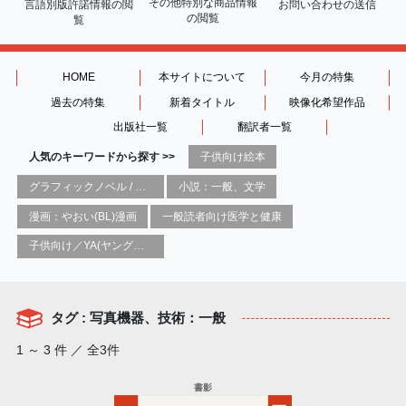
その他特別な商品情報
言語別版許諾情報の
閲
お問い合わせの送信
の閲覧
覧
HOME
本サイトについて
今月の特集
過去の特集
新着タイトル
映像化希望作品
出版社一覧
翻訳者一覧
人気のキーワードから探す >>
子供向け絵本
グラフィックノベル / コミックブック / 漫画：スタイル / 伝統
小説：一般、文学
漫画：やおい(BL)漫画
一般読者向け医学と健康
子供向け／YA(ヤングアダルト)向け一般：芸術&芸術家
タグ : 写真機器、技術：一般
1 ～ 3 件 ／ 全3件