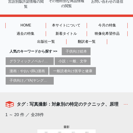
その他特別な商品情報
言語別版許諾情報の
閲
お問い合わせの送信
の閲覧
覧
HOME
本サイトについて
今月の特集
過去の特集
新着タイトル
映像化希望作品
出版社一覧
翻訳者一覧
人気のキーワードから探す >>
子供向け絵本
グラフィックノベル / コミックブック / 漫画：スタイル / 伝統
小説：一般、文学
漫画：やおい(BL)漫画
一般読者向け医学と健康
子供向け／YA(ヤングアダルト)向け一般：芸術&芸術家
タグ : 写真撮影：対象別の特定のテクニック、原理
1 ～ 20 件 ／ 全28件