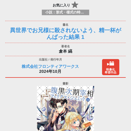
お気に入り
小説：形式・様式の特徴：ラノベ（ライトノベルズ）
異世界でお兄様に殺されないよう、精一杯が
んばった結果 1
倉本 縞
株式会社フロンティアワークス
映像化
2024年10月
希望作品