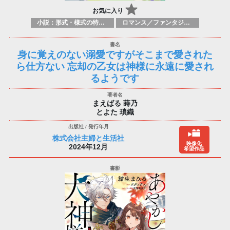
お気に入り
小説：形式・様式の特徴：ラノベ（ライトノベルズ）
ロマンス／ファンタジー ロマンス／超常現象
身に覚えのない溺愛ですがそこまで愛された
ら仕方ない 忘却の乙女は神様に永遠に愛され
るようです
まえばる 蒔乃
とよた 瑣織
株式会社主婦と生活社
映像化
2024年12月
希望作品