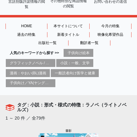
その他特別な商品情報
言語別版許諾情報の
閲
お問い合わせの送信
の閲覧
覧
HOME
本サイトについて
今月の特集
過去の特集
新着タイトル
映像化希望作品
出版社一覧
翻訳者一覧
人気のキーワードから探す >>
子供向け絵本
グラフィックノベル / コミックブック / 漫画：スタイル / 伝統
小説：一般、文学
漫画：やおい(BL)漫画
一般読者向け医学と健康
子供向け／YA(ヤングアダルト)向け一般：芸術&芸術家
タグ : 小説：形式・様式の特徴：ラノベ（ライトノベ
ルズ）
1 ～ 20 件 ／ 全79件