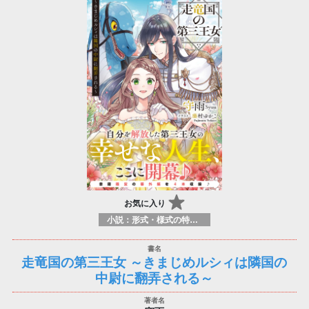
お気に入り
小説：形式・様式の特徴：ラノベ（ライトノベルズ）
走竜国の第三王女 ～きまじめルシィは隣国の
中尉に翻弄される～