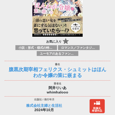
お気に入り
小説：形式・様式の特徴：ラノベ（ライトノベルズ）
ロマンス／ファンタジー ロマンス／超常現象
ユーモアのあるファンタジー
腹黒次期宰相フェリクス・シュミットはほん
わか令嬢の策に嵌まる
阿井りいあ
whimhalooo
株式会社主婦と生活社
映像化
2024年10月
希望作品