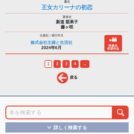
王女カリーナの初恋
新道 梨果子
藤ヶ咲
株式会社主婦と生活社
映像化
2024年6月
希望作品
1
2
3
4
→
戻る
詳しく検索する
＞