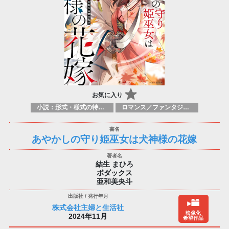
お気に入り
小説：形式・様式の特徴：ラノベ（ライトノベルズ）
ロマンス／ファンタジー ロマンス／超常現象
あやかしの守り姫巫女は犬神様の花嫁
結生 まひろ
ボダックス
亜和美央斗
株式会社主婦と生活社
映像化
2024年11月
希望作品