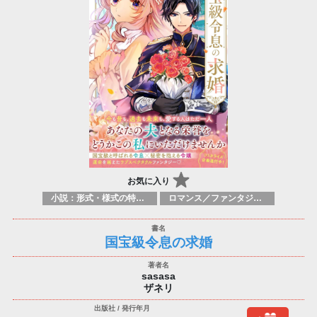
お気に入り
小説：形式・様式の特徴：ラノベ（ライトノベルズ）
ロマンス／ファンタジー ロマンス／超常現象
国宝級令息の求婚
sasasa
ザネリ