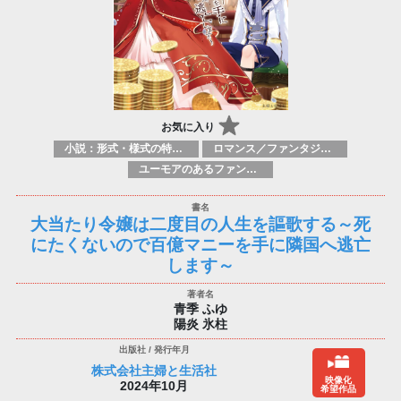
お気に入り
小説：形式・様式の特徴：ラノベ（ライトノベルズ）
ロマンス／ファンタジー ロマンス／超常現象
ユーモアのあるファンタジー
大当たり令嬢は二度目の人生を謳歌する～死
にたくないので百億マニーを手に隣国へ逃亡
します～
青季 ふゆ
陽炎 氷柱
株式会社主婦と生活社
映像化
2024年10月
希望作品