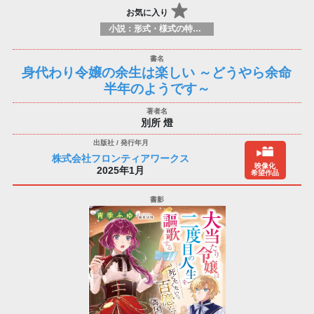
お気に入り
小説：形式・様式の特徴：ラノベ（ライトノベルズ）
身代わり令嬢の余生は楽しい ～どうやら余命
半年のようです～
別所 燈
株式会社フロンティアワークス
映像化
2025年1月
希望作品