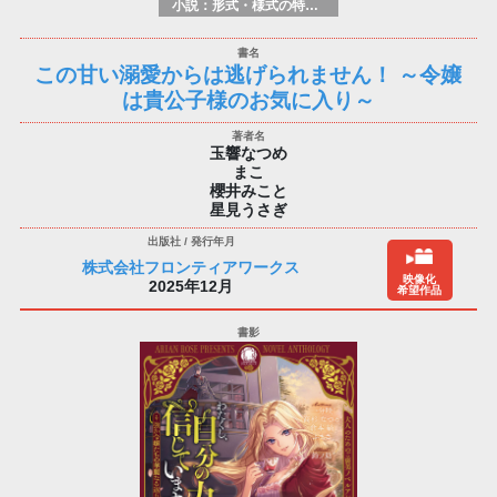
小説：形式・様式の特徴：ラノベ（ライトノベルズ）
この甘い溺愛からは逃げられません！ ～令嬢
は貴公子様のお気に入り～
玉響なつめ
まこ
櫻井みこと
星見うさぎ
株式会社フロンティアワークス
映像化
2025年12月
希望作品