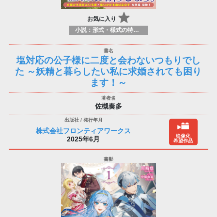
お気に入り
小説：形式・様式の特徴：ラノベ（ライトノベルズ）
塩対応の公子様に二度と会わないつもりでし
た ～妖精と暮らしたい私に求婚されても困り
ます！～
佐槻奏多
株式会社フロンティアワークス
映像化
2025年6月
希望作品