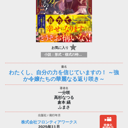
お気に入り
小説：形式・様式の特徴：ラノベ（ライトノベルズ）
わたくし、自分の力を信じていますの！ ～強
か令嬢たちの華麗なる返り咲き～
一分咲
高杉なつる
倉本 縞
ふまさ
株式会社フロンティアワークス
映像化
2025年11月
希望作品