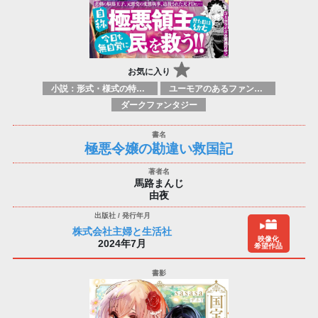
お気に入り
小説：形式・様式の特徴：ラノベ（ライトノベルズ）
ユーモアのあるファンタジー
ダークファンタジー
極悪令嬢の勘違い救国記
馬路まんじ
由夜
株式会社主婦と生活社
映像化
2024年7月
希望作品