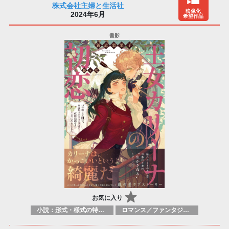
株式会社主婦と生活社
映像化
2024年6月
希望作品
お気に入り
小説：形式・様式の特徴：ラノベ（ライトノベルズ）
ロマンス／ファンタジー ロマンス／超常現象