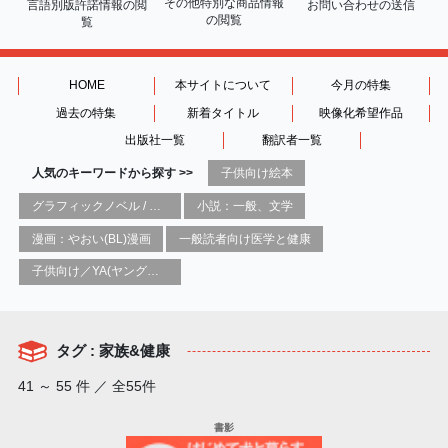
その他特別な商品情報
言語別版許諾情報の
閲
お問い合わせの送信
の閲覧
覧
HOME
本サイトについて
今月の特集
過去の特集
新着タイトル
映像化希望作品
出版社一覧
翻訳者一覧
人気のキーワードから探す >>
子供向け絵本
グラフィックノベル / コミックブック / 漫画：スタイル / 伝統
小説：一般、文学
漫画：やおい(BL)漫画
一般読者向け医学と健康
子供向け／YA(ヤングアダルト)向け一般：芸術&芸術家
タグ : 家族&健康
41 ～ 55 件 ／ 全55件