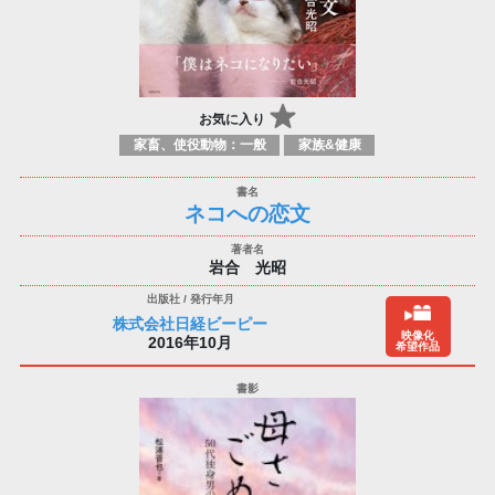
お気に入り
家畜、使役動物：一般
家族&健康
ネコへの恋文
岩合 光昭
株式会社日経ビーピー
映像化
2016年10月
希望作品