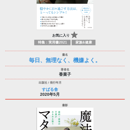
お気に入り
特集：実用書2021
家族&健康
毎日、無理なく、機嫌よく。
香菜子
すばる舎
2020年5月