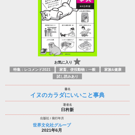
お気に入り
特集：レコメンド2021
家畜、使役動物：一般
家族&健康
試し読みあり
イヌのカラダにいいこと事典
臼杵新
世界文化社グループ
2021年6月