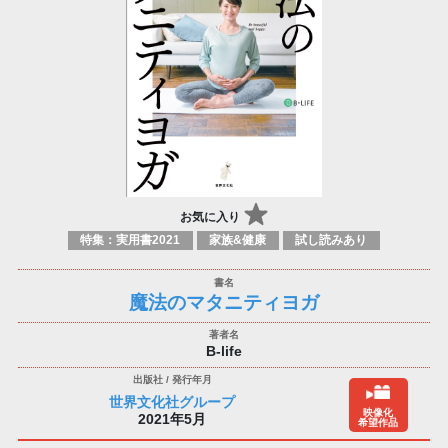
お気に入り
特集：実用書2021
家族&健康
試し読みあり
魔法のマタニティヨガ
B-life
世界文化社グループ
映像化
2021年5月
希望作品