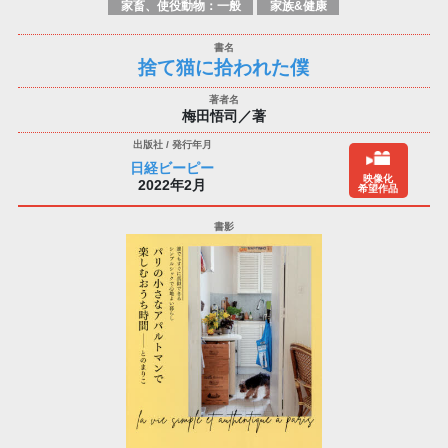
家畜、使役動物：一般
家族&健康
捨て猫に拾われた僕
梅田悟司／著
日経ビーピー
映像化
2022年2月
希望作品