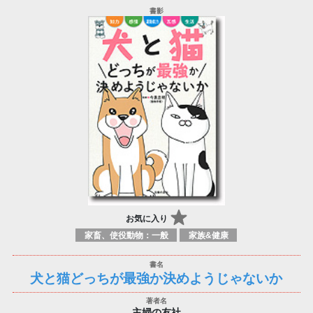
お気に入り
家畜、使役動物：一般
家族&健康
犬と猫どっちが最強か決めようじゃないか
主婦の友社