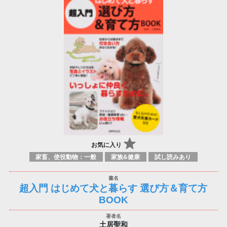
お気に入り
家畜、使役動物：一般
家族&健康
試し読みあり
超入門 はじめて犬と暮らす 選び方＆育て方
BOOK
土居聖和