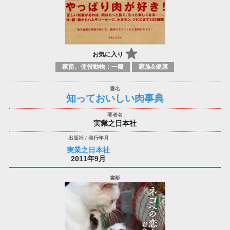
お気に入り
家畜、使役動物：一般
家族&健康
知っておいしい肉事典
実業之日本社
実業之日本社
2011年9月