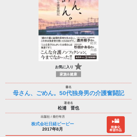
お気に入り
家族&健康
母さん、ごめん。50代独身男の介護奮闘記
松浦 晋也
株式会社日経ビーピー
映像化
2017年8月
希望作品