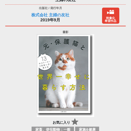
株式会社 主婦の友社
映像化
2019年9月
希望作品
お気に入り
家畜、使役動物：一般
家族&健康