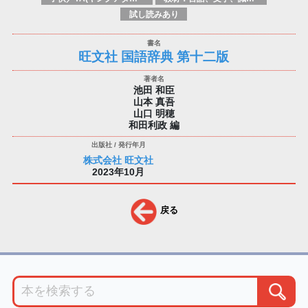
試し読みあり
旺文社 国語辞典 第十二版
池田 和臣
山本 真吾
山口 明穂
和田利政 編
株式会社 旺文社
2023年10月
戻る