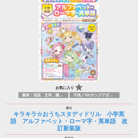
お気に入り
教材：言語、文学、識字能力
子供／YA(ヤングアダルト)向け参考図書(レファレンスブック)：母語でない言語、第二言語の学習参考書および参考図書(レファレンスブック)
キラキラ☆おうちスタディドリル 小学英
語 アルファベット・ローマ字・英単語 改
訂新装版