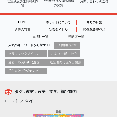
その他特別な商品情報
言語別版許諾情報の
閲
お問い合わせの送信
の閲覧
覧
HOME
本サイトについて
今月の特集
過去の特集
新着タイトル
映像化希望作品
出版社一覧
翻訳者一覧
人気のキーワードから探す >>
子供向け絵本
グラフィックノベル / コミックブック / 漫画：スタイル / 伝統
小説：一般、文学
漫画：やおい(BL)漫画
一般読者向け医学と健康
子供向け／YA(ヤングアダルト)向け一般：芸術&芸術家
タグ : 教材：言語、文学、識字能力
1 ～ 2 件 ／ 全2件