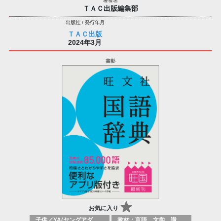
ＴＡＣ出版編集部
ＴＡＣ出版
2024年3月
お気に入り
子供／YA(ヤングアダルト)向け参考図書(レファレンスブック)： 辞典、語学学習参考書
教材：言語、文学、識字能力