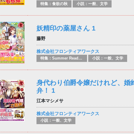
特集：食欲の秋
小説：一般、文学
妖精印の薬屋さん 1
藤野
株式会社フロンティアワークス
特集：Summer Reading
小説：一般、文学
身代わり伯爵令嬢だけれど、婚
弁！ 1
江本マシメサ
株式会社フロンティアワークス
小説：一般、文学