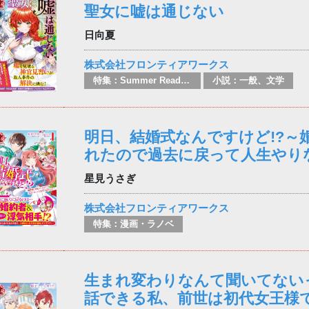
聖女に嘘は通じない
日向夏
株式会社フロンティアワークス
特集：Summer Reading
小説：一般、文学
明日、結婚式なんですけど!?～
れたので過去に戻って人生やり
星見うさぎ
株式会社フロンティアワークス
特集：漫画・ラノベ
生まれ変わりなんて聞いてない
話できる私、前世は初代女王様