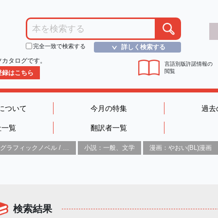
完全一致で検索する
詳しく検索する
＞
ツカタログです。
言語別版許諾情報の
閲覧
D登録はこちら
について
今月の特集
過去
社一覧
翻訳者一覧
グラフィックノベル / コミックブック / 漫画：スタイル / 伝統
小説：一般、文学
漫画：やおい(BL)漫画
検索結果