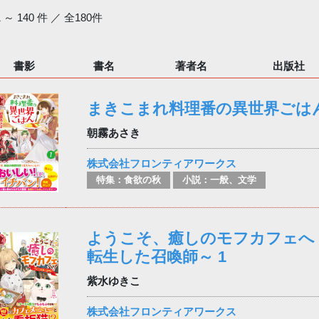
1 ～ 140 件 ／ 全180件
書影
書名
著者名
出版社
まきこまれ料理番の異世界ごはん
朝霧あさき
株式会社フロンティアワークス
特集：食欲の秋
小説：一般、文学
ようこそ、癒しのモフカフェへ
転生した召喚師～ 1
紫水ゆきこ
株式会社フロンティアワークス