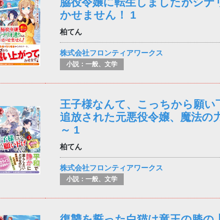
脇役令嬢に転生しましたがシナ
かせません！ 1
柏てん
株式会社フロンティアワークス
小説：一般、文学
王子様なんて、こっちから願い
追放された元悪役令嬢、魔法の
～ 1
柏てん
株式会社フロンティアワークス
小説：一般、文学
復讐を誓った白猫は竜王の膝の