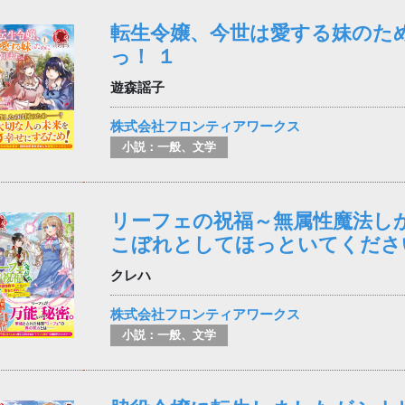
転生令嬢、今世は愛する妹のた
っ！ １
遊森謡子
株式会社フロンティアワークス
小説：一般、文学
リーフェの祝福～無属性魔法し
こぼれとしてほっといてください
クレハ
株式会社フロンティアワークス
小説：一般、文学