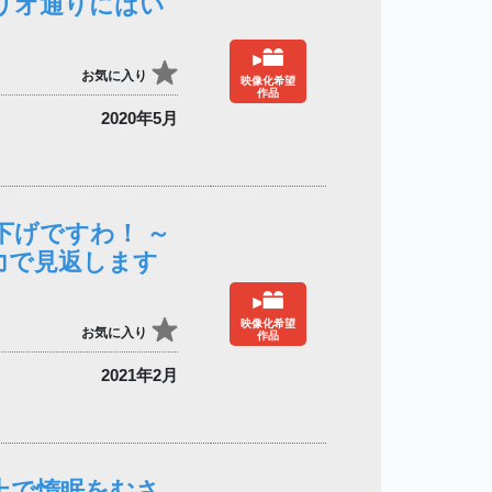
リオ通りにはい
お気に入り
映像化希望
作品
2020年5月
下げですわ！ ～
力で見返します
映像化希望
お気に入り
作品
2021年2月
上で惰眠をむさ