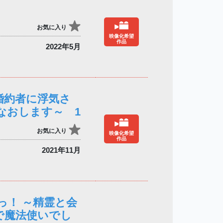
お気に入り
映像化希望
作品
2022年5月
婚約者に浮気さ
なおします～ 1
お気に入り
映像化希望
作品
2021年11月
っ！ ～精霊と会
で魔法使いでし