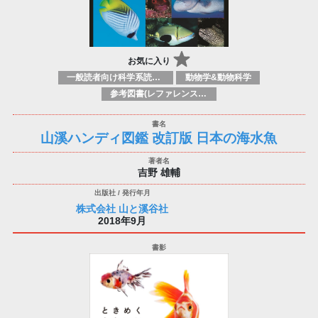
お気に入り
一般読者向け科学系読み物
動物学&動物科学
参考図書(レファレンスブック)
山溪ハンディ図鑑 改訂版 日本の海水魚
吉野 雄輔
株式会社 山と溪谷社
2018年9月