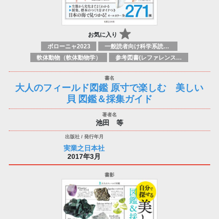
お気に入り
ボローニャ2023
一般読者向け科学系読み物
軟体動物（軟体動物学）
参考図書(レファレンスブック)
大人のフィールド図鑑 原寸で楽しむ 美しい
貝 図鑑＆採集ガイド
池田 等
実業之日本社
2017年3月