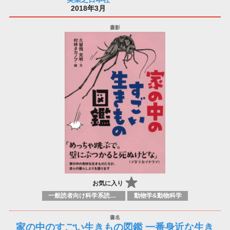
2018年3月
お気に入り
一般読者向け科学系読み物
動物学&動物科学
家の中のすごい生きもの図鑑 一番身近な生き