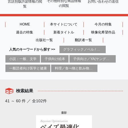
その他特別な商品情報
言語別版許諾情報の
閲
お問い合わせの送信
の閲覧
覧
HOME
本サイトについて
今月の特集
過去の特集
新着タイトル
映像化希望作品
出版社一覧
翻訳者一覧
人気のキーワードから探す >>
グラフィックノベル / コミックブック / 漫画：スタイル / 伝統
小説：一般、文学
子供向け絵本
子供向け／YA(ヤングアダルト)向け一般：芸術&芸術家
一般読者向け医学と健康
料理／食べ物と飲み物／食に関する記述
検索結果
41 ～ 60 件 ／ 全102件