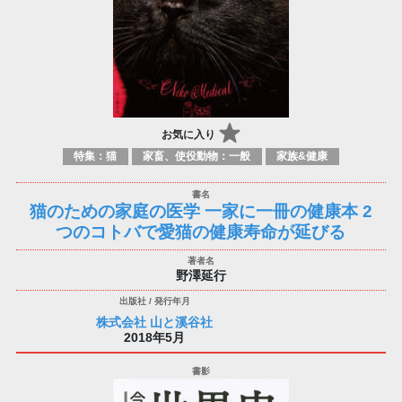
お気に入り
特集：猫
家畜、使役動物：一般
家族&健康
猫のための家庭の医学 一家に一冊の健康本 2
つのコトバで愛猫の健康寿命が延びる
野澤延行
株式会社 山と溪谷社
2018年5月