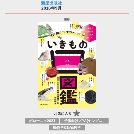
新星出版社
2016年9月
お気に入り
ボローニャ2023
子供向け／YA(ヤングアダルト)向け一般：自然、動物、自然界
動物学&動物科学