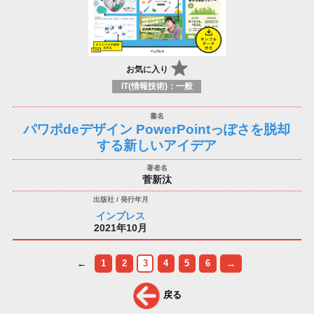
お気に入り
IT(情報技術)：一般
パワポdeデザイン PowerPointっぽさを脱却
する新しいアイデア
菅新汰
インプレス
2021年10月
←
1
2
3
4
5
6
→
戻る