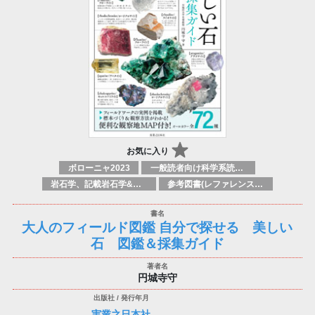
お気に入り
ボローニャ2023
一般読者向け科学系読み物
岩石学、記載岩石学&鉱物学
参考図書(レファレンスブック)
大人のフィールド図鑑 自分で探せる 美しい
石 図鑑＆採集ガイド
円城寺守
実業之日本社