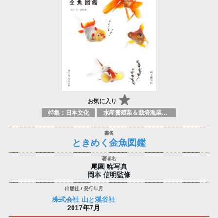
お気に入り
特集：日本文化
水産養殖業＆栽培漁業：技術&実践
ときめく金魚図鑑
尾園 暁写真
岡本 信明監修
株式会社 山と溪谷社
2017年7月