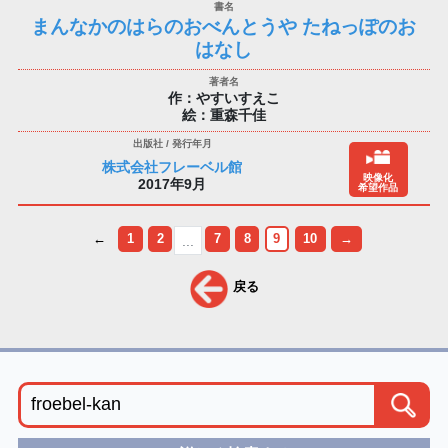
まんなかのはらのおべんとうや たねっぽのお
はなし
作：やすいすえこ
絵：重森千佳
株式会社フレーベル館
映像化
2017年9月
希望作品
←
1
2
7
8
9
10
→
...
戻る