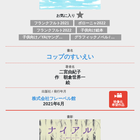
お気に入り
フランクフルト2021
ボローニャ2022
フランクフルト2022
子供向け絵本
子供向け／YA(ヤングアダルト)向け一般：芸術&芸術家
グラフィックノベル / コミックブック / 漫画：スタイル / 伝統
コップのすいえい
二宮由紀子
作 朝倉世界一
絵
株式会社フレーベル館
映像化
2021年6月
希望作品