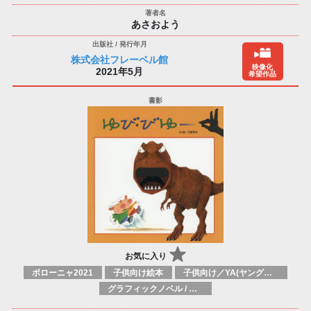
あさおよう
株式会社フレーベル館
映像化
2021年5月
希望作品
お気に入り
ボローニャ2021
子供向け絵本
子供向け／YA(ヤングアダルト)向け一般：芸術&芸術家
グラフィックノベル / コミックブック / 漫画：スタイル / 伝統