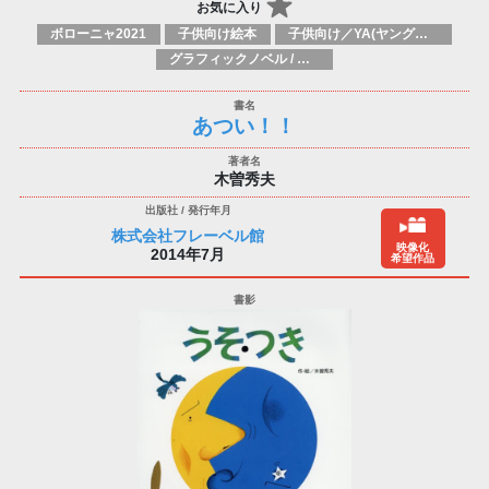
お気に入り
ボローニャ2021
子供向け絵本
子供向け／YA(ヤングアダルト)向け一般：芸術&芸術家
グラフィックノベル / コミックブック / 漫画：スタイル / 伝統
あつい！！
木曽秀夫
株式会社フレーベル館
映像化
2014年7月
希望作品