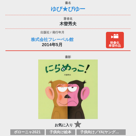
ゆび★びゆー
木曽秀夫
株式会社フレーベル館
映像化
2014年5月
希望作品
お気に入り
ボローニャ2021
子供向け絵本
子供向け／YA(ヤングアダルト)向け一般：芸術&芸術家