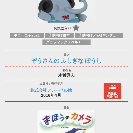
お気に入り
ボローニャ2021
子供向け絵本
子供向け／YA(ヤングアダルト)向け一般：芸術&芸術家
グラフィックノベル / コミックブック / 漫画：スタイル / 伝統
ぞうさんの ふしぎな ぼうし
木曽秀夫
株式会社フレーベル館
映像化
2016年4月
希望作品