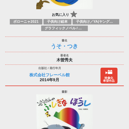
お気に入り
ボローニャ2021
子供向け絵本
子供向け／YA(ヤングアダルト)向け一般：芸術&芸術家
グラフィックノベル / コミックブック / 漫画：スタイル / 伝統
うそ・つき
木曽秀夫
株式会社フレーベル館
映像化
2014年9月
希望作品