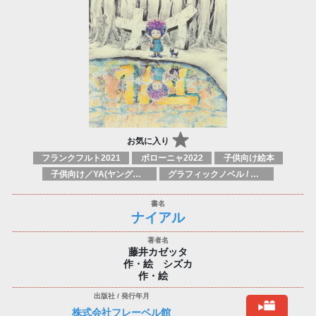
お気に入り
フランクフルト2021
ボローニャ2022
子供向け絵本
子供向け／YA(ヤングアダルト)向け一般：芸術&芸術家
グラフィックノベル / コミックブック / 漫画：スタイル / 伝統
ナイアル
藤井カゼッタ
作・絵 シズカ
作・絵
株式会社フレーベル館