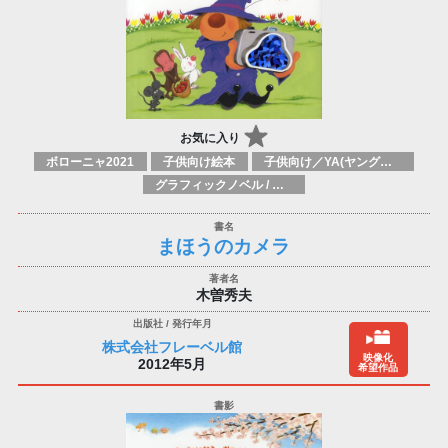
お気に入り
ボローニャ2021
子供向け絵本
子供向け／YA(ヤングアダルト)向け一般：芸術&芸術家
グラフィックノベル / コミックブック / 漫画：スタイル / 伝統
まほうのカメラ
木曽秀夫
株式会社フレーベル館
映像化
2012年5月
希望作品