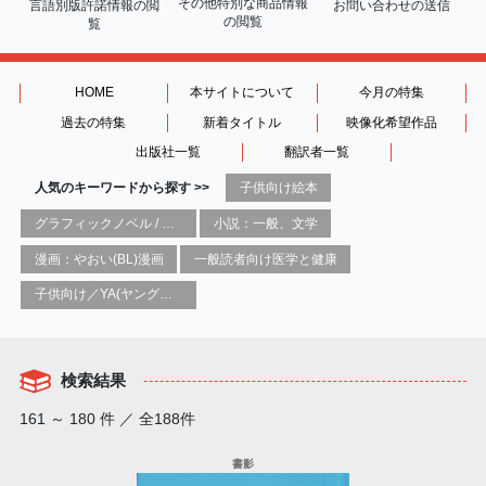
その他特別な商品情報
言語別版許諾情報の
閲
お問い合わせの送信
の閲覧
覧
HOME
本サイトについて
今月の特集
過去の特集
新着タイトル
映像化希望作品
出版社一覧
翻訳者一覧
人気のキーワードから探す >>
子供向け絵本
グラフィックノベル / コミックブック / 漫画：スタイル / 伝統
小説：一般、文学
漫画：やおい(BL)漫画
一般読者向け医学と健康
子供向け／YA(ヤングアダルト)向け一般：芸術&芸術家
検索結果
161 ～ 180 件 ／ 全188件