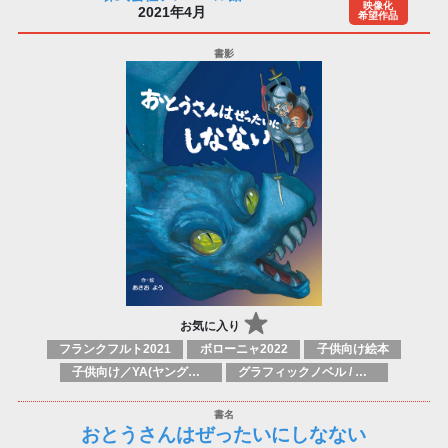
映像化
2021年4月
希望作品
お気に入り
フランクフルト2021
ボローニャ2022
子供向け絵本
子供向け／YA(ヤングアダルト)向け一般：芸術&芸術家
グラフィックノベル / コミックブック / 漫画：スタイル / 伝統
おとうさんはぜったいにしなない