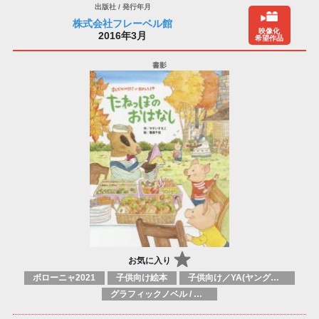
株式会社フレーベル館
映像化
2016年3月
希望作品
お気に入り
ボローニャ2021
子供向け絵本
子供向け／YA(ヤングアダルト)向け一般：芸術&芸術家
グラフィックノベル / コミックブック / 漫画：スタイル / 伝統