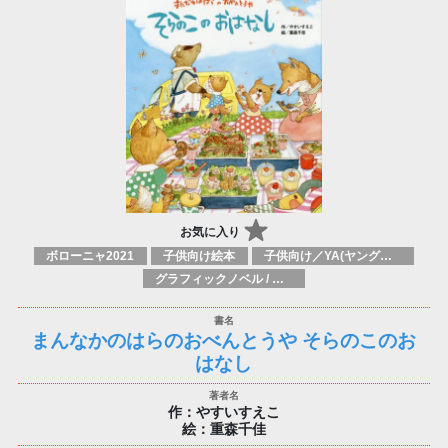
お気に入り
ボローニャ2021
子供向け絵本
子供向け／YA(ヤングアダルト)向け一般：芸術&芸術家
グラフィックノベル / コミックブック / 漫画：スタイル / 伝統
まんなかのはらのおべんとうや そらのこのお
はなし
作：やすいすえこ
絵：重森千佳