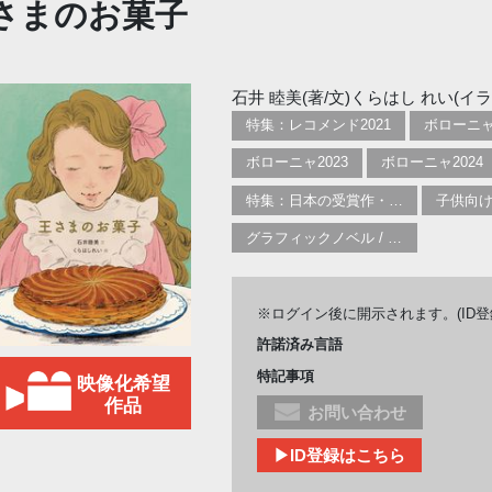
さまのお菓子
石井 睦美(著/文)くらはし れい(イラ
特集：レコメンド2021
ボローニャ
ボローニャ2023
ボローニャ2024
特集：日本の受賞作・ノミネート作品特集
子供向
グラフィックノベル / コミックブック / 漫画：スタイル / 伝統
※ログイン後に開示されます。(ID
許諾済み言語
特記事項
映像化希望
作品
お問い合わせ
▶ID登録はこちら