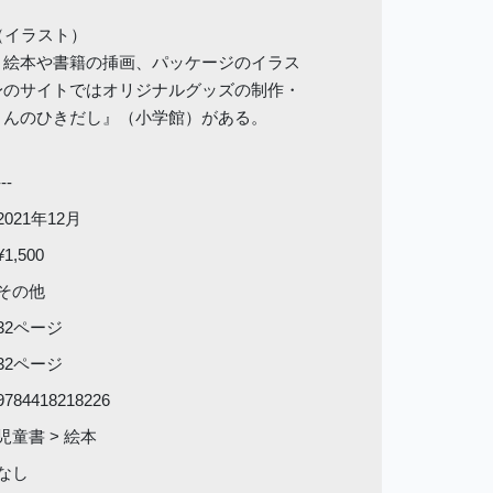
 （イラスト）
。絵本や書籍の挿画、パッケージのイラス
身のサイトではオリジナルグッズの制作・
さんのひきだし』（小学館）がある。
---
2021年12月
¥1,500
その他
32ページ
32ページ
9784418218226
児童書 > 絵本
なし