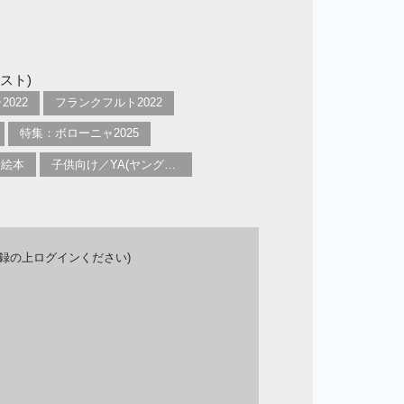
スト)
2022
フランクフルト2022
特集：ボローニャ2025
け絵本
子供向け／YA(ヤングアダルト)向け一般：芸術&芸術家
登録の上ログインください)