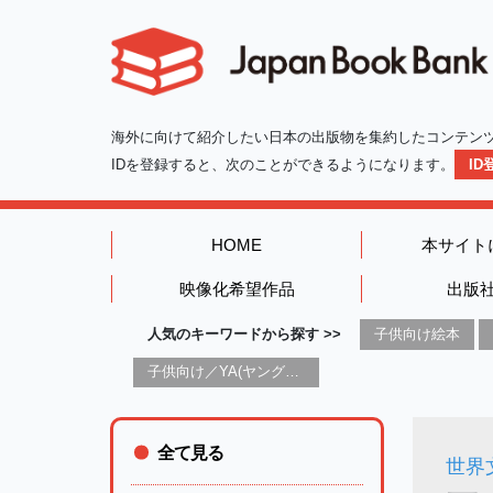
海外に向けて紹介したい日本の出版物を集約したコンテン
IDを登録すると、次のことができるようになります。
I
HOME
本サイト
映像化希望作品
出版
人気のキーワードから探す >>
子供向け絵本
子供向け／YA(ヤングアダルト)向け一般：芸術&芸術家
全て見る
世界