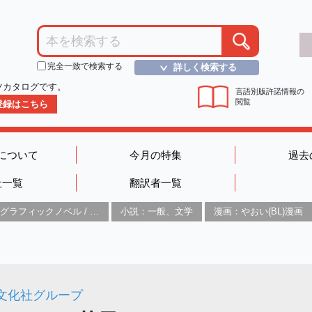
完全一致で検索する
詳しく検索する
＞
ツカタログです。
言語別版許諾情報の
閲覧
D登録はこちら
について
今月の特集
過去
社一覧
翻訳者一覧
グラフィックノベル / コミックブック / 漫画：スタイル / 伝統
小説：一般、文学
漫画：やおい(BL)漫画
文化社グループ