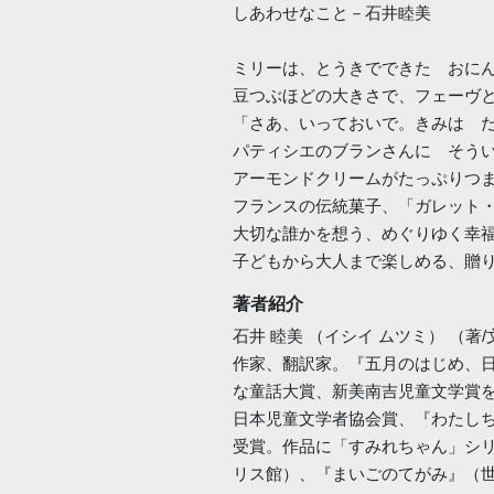
しあわせなこと－石井睦美
ミリーは、とうきでできた おに
豆つぶほどの大きさで、フェーヴ
「さあ、いっておいで。きみは 
パティシエのブランさんに そう
アーモンドクリームがたっぷりつ
フランスの伝統菓子、「ガレット
大切な誰かを想う、めぐりゆく幸
子どもから大人まで楽しめる、贈
著者紹介
石井 睦美 （イシイ ムツミ） （著/
作家、翻訳家。『五月のはじめ、
な童話大賞、新美南吉児童文学賞
日本児童文学者協会賞、『わたし
受賞。作品に「すみれちゃん」シリ
リス館）、『まいごのてがみ』（