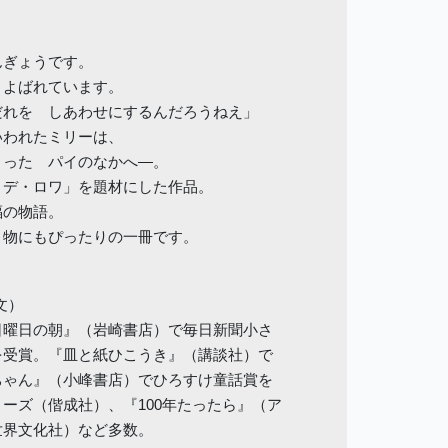
んぎょうです。
とよばれています。
だれを しあわせにするんだろうねえ」
いわれたミリーは、
まった パイのなかへ―。
・デ・ロワ」を題材にした作品。
福の物語。
り物にもぴったりの一冊です。
文）
日曜日の朝』（岩崎書店）で毎日新聞小さ
を受賞。『皿と紙ひこうき』（講談社）で
ちゃん』（小峰書店）でひろすけ童話賞を
ーズ（偕成社）、『100年たったら』（ア
世界文化社）など多数。