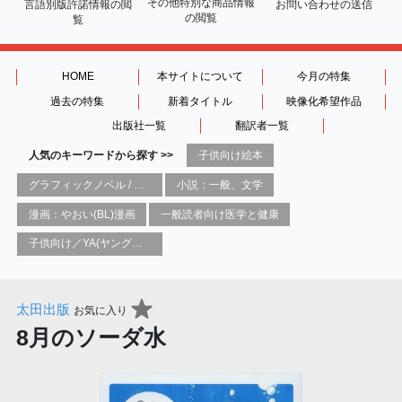
その他特別な商品情報
言語別版許諾情報の
閲
お問い合わせの送信
の閲覧
覧
HOME
本サイトについて
今月の特集
過去の特集
新着タイトル
映像化希望作品
出版社一覧
翻訳者一覧
人気のキーワードから探す >>
子供向け絵本
グラフィックノベル / コミックブック / 漫画：スタイル / 伝統
小説：一般、文学
漫画：やおい(BL)漫画
一般読者向け医学と健康
子供向け／YA(ヤングアダルト)向け一般：芸術&芸術家
太田出版
お気に入り
8月のソーダ水