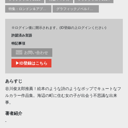
特集：ロンドン＆アブダビブックフェア2026
グラフィックノベル / コミックブック / 漫画：スタイル / 伝統
※ログイン後に開示されます。(ID登録の上ログインください)
許諾済み言語
特記事項
お問い合わせ
▶ID登録はこちら
あらすじ
谷川俊太郎推薦！絵本のような詩のようなポップでキュートなフ
ルカラー作品集。海辺の町に住む女の子が出会う不思議な出来
事。
著者紹介
-