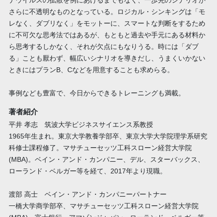
ナウイルスの拡散を例にあげるまでもなく、一歩先のシナリオが
さらに不透明なものとなっている。ロジカル・シンキングは「モ
レなく、ダブリなく」をモットーに、スマートな判断をするため
に不可欠な思考法ではあるが、もともと過去や手元にある材料か
ら思考するしかなく、それが欠点にもなりうる。時には「ダブ
る」ことも厭わず、幅広いシナリオを導きだし、うまくいかない
ときにはプランB、Cなどを用意することも求めらる。
事例なども豊富で、今日からできるトレーニングも満載。
著者紹介
平井 孝志 筑波大学ビジネスサイエンス系教授
1965年生まれ。東京大学教養学部卒、東京大学大学院理学系研究
科修士課程修了。マサチューセッツ工科スローン経営大学院
(MBA)。ベイン・アンド・カンパニー、デル、スターバックス、
ローランド・ベルガー等を経て、2017年より現職。
渡部 高士 ベイン・アンド・カンパニーパートナー
一橋大学商学部卒、マサチューセッツ工科スローン経営大学院