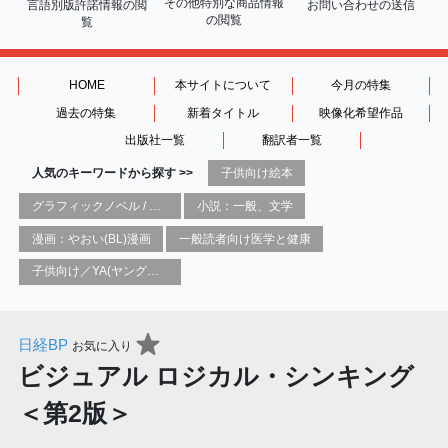
その他特別な商品情報
言語別版許諾情報の
閲
お問い合わせの送信
の閲覧
覧
HOME
本サイトについて
今月の特集
過去の特集
新着タイトル
映像化希望作品
出版社一覧
翻訳者一覧
人気のキーワードから探す >>
子供向け絵本
グラフィックノベル / コミックブック / 漫画：スタイル / 伝統
小説：一般、文学
漫画：やおい(BL)漫画
一般読者向け医学と健康
子供向け／YA(ヤングアダルト)向け一般：芸術&芸術家
日経BP
お気に入り
ビジュアル ロジカル・シンキング
＜第2版＞