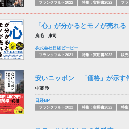
フランクフルト2022
特集：実用書2022
フラ
「心」が分かるとモノが売れる
鹿毛 康司
株式会社日経ビーピー
フランクフルト2021
特集：実用書2022
販売
安いニッポン 「価格」が示す
中藤 玲
日経BP
フランクフルト2022
特集：実用書2022
特集