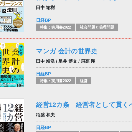
田中 祐樹
日経BP
特集：実用書2022
社会問題と倫理問題
マンガ 会計の世界史
田中 靖浩 / 星井 博文 / 飛高 翔
日経BP
特集：実用書2022
経営
経営12カ条 経営者として貫く
稲盛 和夫
日経BP