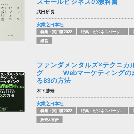
スモールビジネスの教科書
武田所長
実業之日本社
特集：実用書2022
特集：ビジネスパーソン必携の一冊
経営
ファンダメンタルズ×テクニカ
グ Webマーケティングの
る83の方法
木下勝寿
実業之日本社
特集：実用書2022
特集：ビジネスパーソン必携の一冊
販売&宣伝