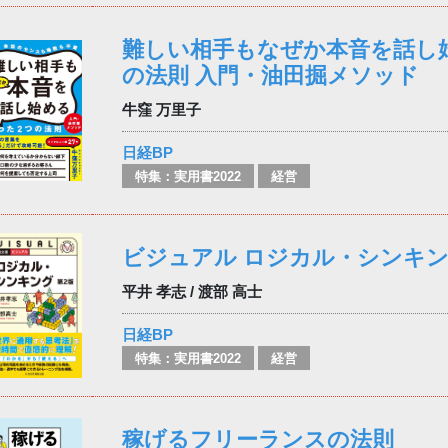
難しい相手もなぜか本音を話し
の法則 入門・油田掘メソッド
牛窪 万里子
日経BP
特集：実用書2022
経営
ビジュアル ロジカル・シンキン
平井 孝志 / 渡部 高士
日経BP
特集：実用書2022
経営
稼げるフリーランスの法則