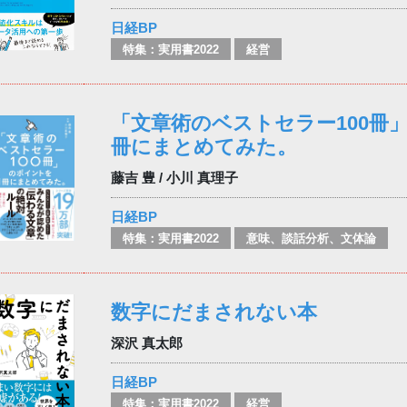
日経BP
特集：実用書2022
経営
「文章術のベストセラー100冊
冊にまとめてみた。
藤吉 豊 / 小川 真理子
日経BP
特集：実用書2022
意味、談話分析、文体論
数字にだまされない本
深沢 真太郎
日経BP
特集：実用書2022
経営