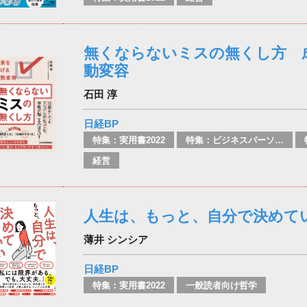
無くならないミスの無くし方 
動変容
石田 淳
日経BP
特集：実用書2022
特集：ビジネスパーソン必携の一冊
経営
人生は、もっと、自分で決めて
薄井 シンシア
日経BP
特集：実用書2022
一般読者向け哲学