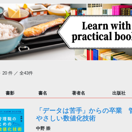
～ 20 件 ／ 全43件
書影
書名
著者名
出版社
「データは苦手」からの卒業 
やさしい数値化技術
中野 崇