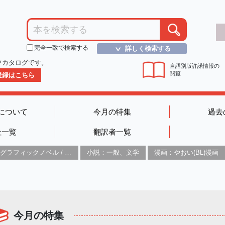
完全一致で検索する
詳しく検索する
＞
ツカタログです。
言語別版許諾情報の
閲覧
D登録はこちら
について
今月の特集
過去
社一覧
翻訳者一覧
グラフィックノベル / コミックブック / 漫画：スタイル / 伝統
小説：一般、文学
漫画：やおい(BL)漫画
今月の特集