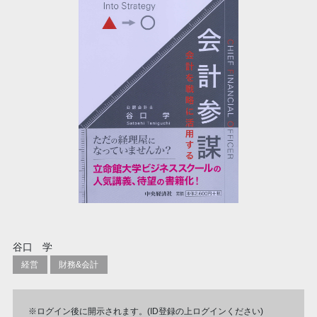
谷口 学
経営
財務&会計
※ログイン後に開示されます。(ID登録の上ログインください)