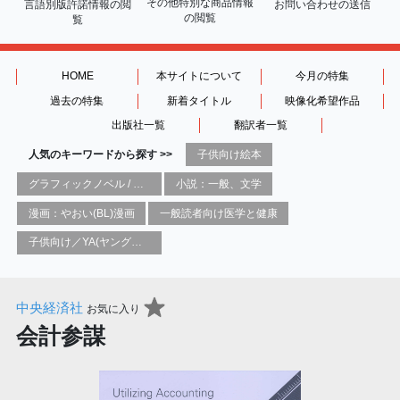
その他特別な商品情報
言語別版許諾情報の
閲
お問い合わせの送信
の閲覧
覧
HOME
本サイトについて
今月の特集
過去の特集
新着タイトル
映像化希望作品
出版社一覧
翻訳者一覧
人気のキーワードから探す >>
子供向け絵本
グラフィックノベル / コミックブック / 漫画：スタイル / 伝統
小説：一般、文学
漫画：やおい(BL)漫画
一般読者向け医学と健康
子供向け／YA(ヤングアダルト)向け一般：芸術&芸術家
中央経済社
お気に入り
会計参謀