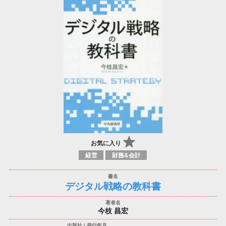
お気に入り
経営
財務&会計
デジタル戦略の教科書
今枝 昌宏