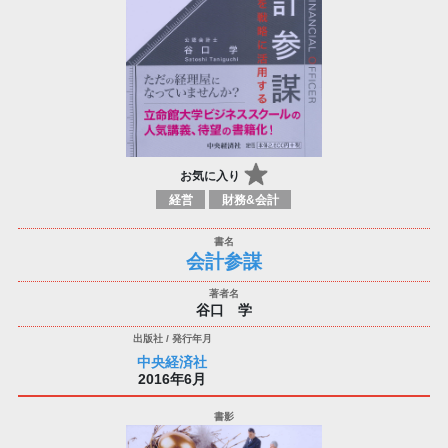
お気に入り
経営
財務&会計
会計参謀
谷口 学
中央経済社
2016年6月