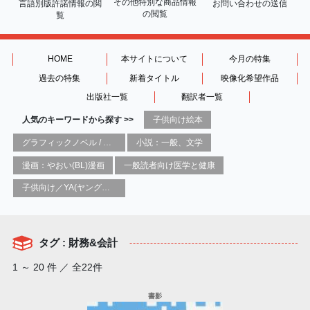
その他特別な商品情報
言語別版許諾情報の
閲
お問い合わせの送信
の閲覧
覧
HOME
本サイトについて
今月の特集
過去の特集
新着タイトル
映像化希望作品
出版社一覧
翻訳者一覧
人気のキーワードから探す >>
子供向け絵本
グラフィックノベル / コミックブック / 漫画：スタイル / 伝統
小説：一般、文学
漫画：やおい(BL)漫画
一般読者向け医学と健康
子供向け／YA(ヤングアダルト)向け一般：芸術&芸術家
タグ : 財務&会計
1 ～ 20 件 ／ 全22件