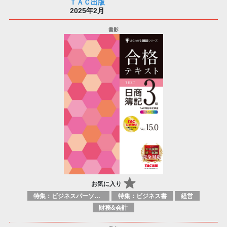
ＴＡＣ出版
2025年2月
お気に入り
特集：ビジネスパーソン必携の一冊
特集：ビジネス書
経営
財務&会計