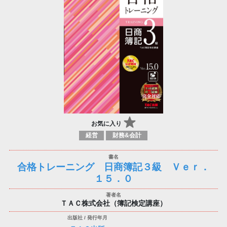
お気に入り
経営
財務&会計
合格トレーニング 日商簿記３級 Ｖｅｒ．
１５．０
ＴＡＣ株式会社（簿記検定講座）