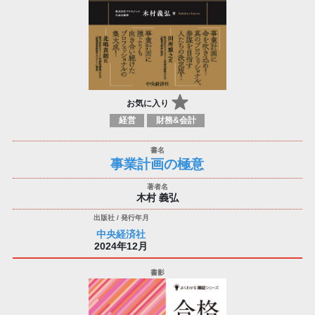
お気に入り
経営
財務&会計
事業計画の極意
木村 義弘
中央経済社
2024年12月