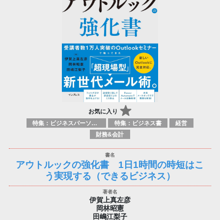
お気に入り
特集：ビジネスパーソン必携の一冊
特集：ビジネス書
経営
財務&会計
アウトルックの強化書 1日1時間の時短はこ
う実現する（できるビジネス）
伊賀上真左彦
岡林昭憲
田嶋江梨子