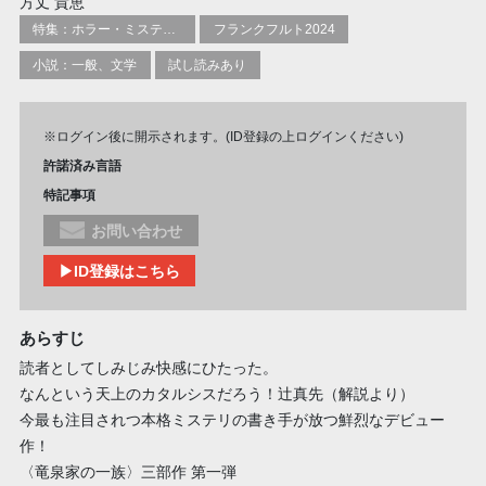
方丈 貴恵
特集：ホラー・ミステリー
フランクフルト2024
小説：一般、文学
試し読みあり
※ログイン後に開示されます。(ID登録の上ログインください)
許諾済み言語
特記事項
お問い合わせ
▶ID登録はこちら
あらすじ
読者としてしみじみ快感にひたった。
なんという天上のカタルシスだろう！辻真先（解説より）
今最も注目されつ本格ミステリの書き手が放つ鮮烈なデビュー
作！
〈竜泉家の一族〉三部作 第一弾