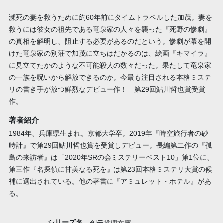
瀕死の妻を救うために約60年前にタイムトラベルした加茂。妻を
救うには彼女の祖先である竜泉家の人々を襲った『死野の惨劇』
の真相を解明し、阻止する必要があるのだという。惨劇が幕を開
けた竜泉家の別荘で加茂に立ちはだかるのは、絵画『キマイラ』
に見立てたかのような不可能殺人の数々だった。果たして竜泉家
の一族を呪いから解放できるのか。今最も注目される本格ミステ
リの書き手が放つ鮮烈なデビュー作！ 第29回鮎川哲也賞受賞
作。
著者紹介
1984年、兵庫県生まれ。京都大学卒。2019年『時空旅行者の砂
時計』で第29回鮎川哲也賞を受賞しデビュー。長編第二作の『孤
島の来訪者』は「2020年SRの会ミステリーベスト10」第1位に、
第三作『名探偵に甘美なる死を』は第23回本格ミステリ大賞の候
補に選出されている。他の著書に『アミュレット・ホテル』があ
る。
シリーズ名