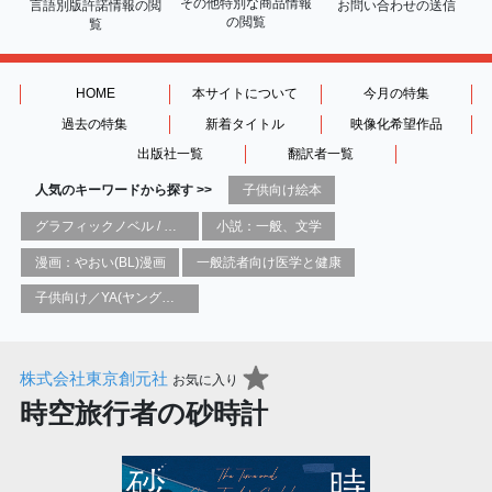
その他特別な商品情報
言語別版許諾情報の
閲
お問い合わせの送信
の閲覧
覧
HOME
本サイトについて
今月の特集
過去の特集
新着タイトル
映像化希望作品
出版社一覧
翻訳者一覧
人気のキーワードから探す >>
子供向け絵本
グラフィックノベル / コミックブック / 漫画：スタイル / 伝統
小説：一般、文学
漫画：やおい(BL)漫画
一般読者向け医学と健康
子供向け／YA(ヤングアダルト)向け一般：芸術&芸術家
株式会社東京創元社
お気に入り
時空旅行者の砂時計