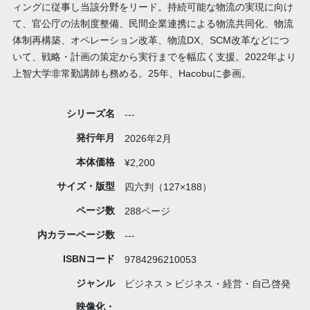
ィングに従事し当該分野をリード。持続可能な物流の実現に向け
て、官公庁の法制度整備、民間企業連携による物流共同化、物流
体制再構築、オペレーション改革、物流DX、SCM改革などにつ
いて、戦略・計画の策定から実行までを幅広く支援。2022年より
上智大学非常勤講師も務める。25年、Hacobuに参画。
シリーズ名
---
発行年月
2026年2月
本体価格
¥2,200
サイズ・版型
四六判（127×188）
ページ数
288ページ
内カラーページ数
---
ISBNコード
9784296210053
ジャンル
ビジネス > ビジネス・経営・自己啓発
映像化・