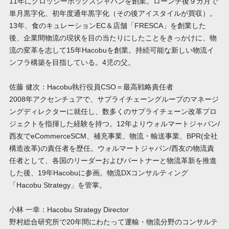
11年にグロッシーボックスジャパンを創業。ローンチ後９カ月で
単月黒字化、初年度通年黒字化（その後アイスタイルが買収）。
13年、食のキュレーションEC＆店舗「FRESCA」を創業した
後、企業間物流の現状を目の当たりにしたことをきっかけに、物
流の変革を志して15年Hacobuを創業。持続可能な新しい物流イ
ンフラ構築を目指している。4児の父。
佐藤 健次：Hacobu執行役員CSO＝最高戦略責任者
2008年アクセンチュアで、サプライチェーングループのマネージ
ングディレクターに就任し、数多くのサプライチェーン改革プロ
ジェクトを指揮した経験を持つ。12年よりウォルマートジャパン/
西友でeCommerceSCM、補充事業、物流・輸送事業、BPR(全社
構造改革)の責任者を歴任。ウォルマートジャパン/西友の物流責
任者として、各国のリーダーおよびパートナーと物流革新を推進
した後、19年Hacobuに参画。物流DXコンサルティング
「Hacobu Strategy」を管掌。
小林 一幸：Hacobu Strategy Director
野村総合研究所で20年間にわたって運輸・物流分野のコンサルテ