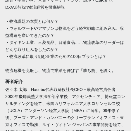
調達・生産から、営業・マーケティング、環境・CSRまで、
DX/AI時代の物流経営を徹底解説
・物流課題の本質とは何か？
・ウォルマートやアマゾンは物流をどう経営戦略に組み込み、収
益構造を磨いてきたのか？
・ダイキン工業、三菱食品、日清食品……物流改革のリーダーは
どんな取り組みをしたのか？
・物流改革に取り組む企業のための100日プランとは？
物流危機を克服し、物流で業績を伸ばす「勝ち筋」を説く。
著者紹介
佐々木 太郎：Hacobu代表取締役社長CEO＝最高経営責任者
2000年慶應義塾大学法学部卒業後、アクセンチュア、博報堂コン
サルティングを経て、米国カリフォルニア大学ロサンゼルス校
（UCLA）アンダーソン経営大学院（MBA）に留学。09年修了
後、ブーズ・アンド・カンパニーのクリーブランドオフィス・東
京オフィスで勤務、ルイ・ヴィトン ジャパンの事業開発を経て、