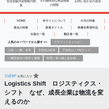
その他特別な商品情報
言語別版許諾情報の
閲
お問い合わせの送信
の閲覧
覧
HOME
本サイトについて
今月の特集
過去の特集
新着タイトル
映像化希望作品
出版社一覧
翻訳者一覧
人気のキーワードから探す >>
グラフィックノベル / コミックブック / 漫画：スタイル / 伝統
小説：一般、文学
子供向け絵本
子供向け／YA(ヤングアダルト)向け一般：芸術&芸術家
一般読者向け医学と健康
料理／食べ物と飲み物／食に関する記述
日経BP
お気に入り
Logistics Shift ロジスティクス・
シフト なぜ、成長企業は物流を変
えるのか