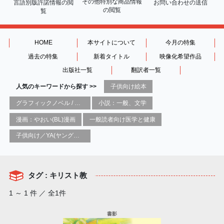
その他特別な商品情報
言語別版許諾情報の
閲
お問い合わせの送信
の閲覧
覧
HOME
本サイトについて
今月の特集
過去の特集
新着タイトル
映像化希望作品
出版社一覧
翻訳者一覧
人気のキーワードから探す >>
子供向け絵本
グラフィックノベル / コミックブック / 漫画：スタイル / 伝統
小説：一般、文学
漫画：やおい(BL)漫画
一般読者向け医学と健康
子供向け／YA(ヤングアダルト)向け一般：芸術&芸術家
タグ : キリスト教
1 ～ 1 件 ／ 全1件