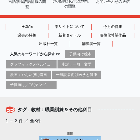
その他特別な商品情報
言語別版許諾情報の
閲
お問い合わせの送信
の閲覧
覧
HOME
本サイトについて
今月の特集
過去の特集
新着タイトル
映像化希望作品
出版社一覧
翻訳者一覧
人気のキーワードから探す >>
子供向け絵本
グラフィックノベル / コミックブック / 漫画：スタイル / 伝統
小説：一般、文学
漫画：やおい(BL)漫画
一般読者向け医学と健康
子供向け／YA(ヤングアダルト)向け一般：芸術&芸術家
タグ : 教材：職業訓練＆その他科目
1 ～ 3 件 ／ 全3件