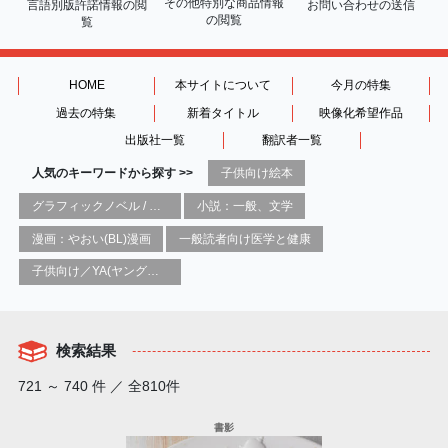
その他特別な商品情報
言語別版許諾情報の
閲
お問い合わせの送信
の閲覧
覧
HOME
本サイトについて
今月の特集
過去の特集
新着タイトル
映像化希望作品
出版社一覧
翻訳者一覧
人気のキーワードから探す >>
子供向け絵本
グラフィックノベル / コミックブック / 漫画：スタイル / 伝統
小説：一般、文学
漫画：やおい(BL)漫画
一般読者向け医学と健康
子供向け／YA(ヤングアダルト)向け一般：芸術&芸術家
検索結果
721 ～ 740 件 ／ 全810件