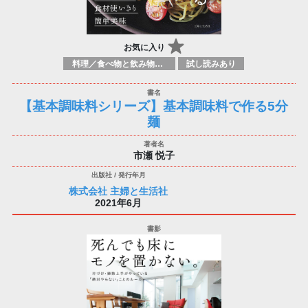
お気に入り
料理／食べ物と飲み物／食に関する記述
試し読みあり
【基本調味料シリーズ】基本調味料で作る5分
麺
市瀬 悦子
株式会社 主婦と生活社
2021年6月