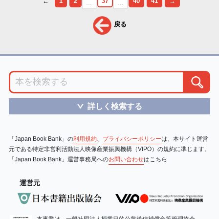
←
1
2
37
40
41
→
...
...
戻る
詳しく検索する
＞
「Japan Book Bank」の
利用規約
、
プライバシーポリシー
は、本サイト運営
元である特定非営利活動法人映像産業振興機構（VIPO）の規約に準じます。
「Japan Book Bank」運営事務局への
お問い合わせ
はこちら
運営元