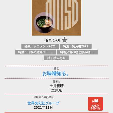
お気に入り
特集：レコメンド2021
特集：実用書2022
特集：日本の受賞作・ノミネート作品特集
料理／食べ物と飲み物／食に関する記述
試し読みあり
お味噌知る。
土井善晴
土井光
世界文化社グループ
映像化
2021年11月
希望作品