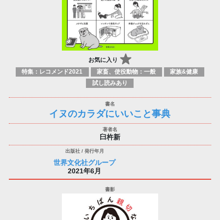
お気に入り
特集：レコメンド2021
家畜、使役動物：一般
家族&健康
試し読みあり
イヌのカラダにいいこと事典
臼杵新
世界文化社グループ
2021年6月