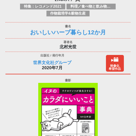
特集：レコメンド2021
料理／食べ物と飲み物／食に関する記述
作物栽培学&穀物生産
おいしいハーブ暮らし12か月
北村光世
世界文化社グループ
映像化
2020年7月
希望作品