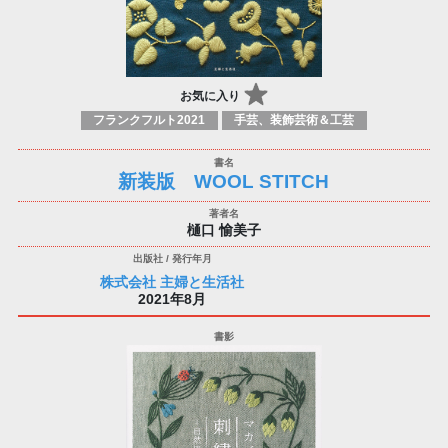
お気に入り
フランクフルト2021
手芸、装飾芸術＆工芸
新装版 WOOL STITCH
樋口 愉美子
株式会社 主婦と生活社
2021年8月