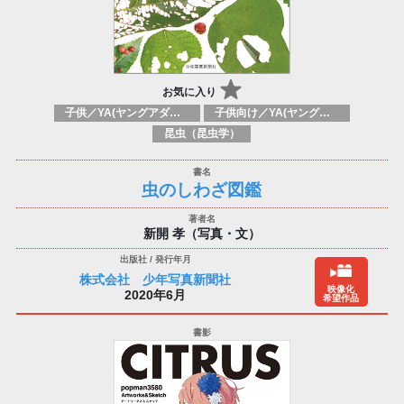
お気に入り
子供／YA(ヤングアダルト)向け参考図書(レファレンスブック)：絵辞典
子供向け／YA(ヤングアダルト)向け一般：自然、動物、自然界
昆虫（昆虫学）
虫のしわざ図鑑
新開 孝（写真・文）
株式会社 少年写真新聞社
映像化
2020年6月
希望作品