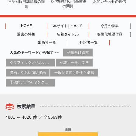
その他特別な商品情報
言語別版許諾情報の
閲
お問い合わせの送信
の閲覧
覧
HOME
本サイトについて
今月の特集
過去の特集
新着タイトル
映像化希望作品
出版社一覧
翻訳者一覧
人気のキーワードから探す >>
子供向け絵本
グラフィックノベル / コミックブック / 漫画：スタイル / 伝統
小説：一般、文学
漫画：やおい(BL)漫画
一般読者向け医学と健康
子供向け／YA(ヤングアダルト)向け一般：芸術&芸術家
検索結果
4801 ～ 4820 件 ／ 全5569件