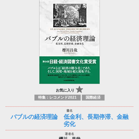
お気に入り
特集：レコメンド2021
国際経済
バブルの経済理論 低金利、長期停滞、金融
劣化
櫻川 昌哉