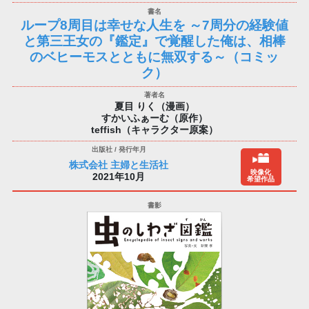
ループ8周目は幸せな人生を ～7周分の経験値
と第三王女の『鑑定』で覚醒した俺は、相棒
のベヒーモスとともに無双する～（コミッ
ク）
夏目 りく（漫画）
すかいふぁーむ（原作）
teffish（キャラクター原案）
株式会社 主婦と生活社
映像化
2021年10月
希望作品