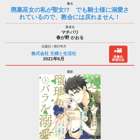
廃棄巫女の私が聖女!? でも騎士様に溺愛さ
れているので、教会には戻れません！
マチバリ
春が野 かおる
株式会社 主婦と生活社
映像化
2021年6月
希望作品