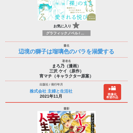
お気に入り
グラフィックノベル / コミックブック / 漫画：スタイル / 伝統
辺境の獅子は瑠璃色のバラを溺愛する
まろ乃（漫画）
三沢 ケイ（原作）
宵マチ（キャラクター原案）
株式会社 主婦と生活社
映像化
2021年11月
希望作品