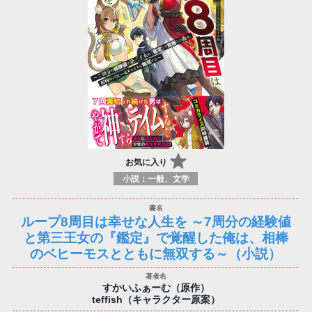
お気に入り
小説：一般、文学
ループ8周目は幸せな人生を ～7周分の経験値
と第三王女の『鑑定』で覚醒した俺は、相棒
のベヒーモスとともに無双する～（小説）
すかいふぁーむ（原作）
teffish（キャラクター原案）