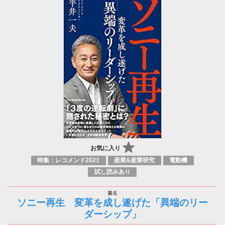
お気に入り
特集：レコメンド2021
産業&産業研究
電動機
試し読みあり
ソニー再生 変革を成し遂げた「異端のリー
ダーシップ」