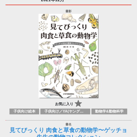
お気に入り
子供向け絵本
子供向け／YA(ヤングアダルト)向け一般：自然、動物、自然界
動物学&動物科学
見てびっくり 肉食と草食の動物学〜ゲッチョ