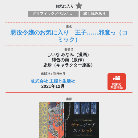
お気に入り
グラフィックノベル / コミックブック / 漫画：スタイル / 伝統
試し読みあり
悪役令嬢のお気に入り 王子……邪魔っ（コ
ミック）
しいな みなみ（漫画）
緋色の雨（原作）
史歩（キャラクター原案）
株式会社 主婦と生活社
映像化
2021年12月
希望作品