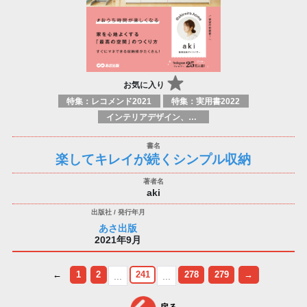
お気に入り
特集：レコメンド2021
特集：実用書2022
インテリアデザイン、装飾＆スタイルガイド
楽してキレイが続くシンプル収納
aki
あさ出版
2021年9月
←
1
2
241
278
279
→
...
...