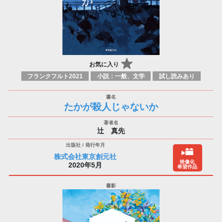
お気に入り
フランクフルト2021
小説：一般、文学
試し読みあり
たかが殺人じゃないか
辻 真先
株式会社東京創元社
映像化
2020年5月
希望作品