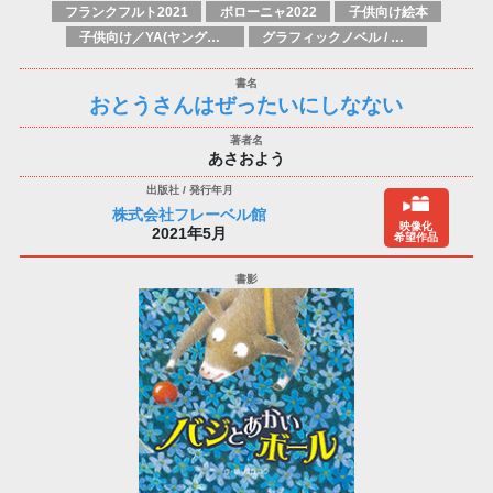
フランクフルト2021
ボローニャ2022
子供向け絵本
子供向け／YA(ヤングアダルト)向け一般：芸術&芸術家
グラフィックノベル / コミックブック / 漫画：スタイル / 伝統
おとうさんはぜったいにしなない
あさおよう
株式会社フレーベル館
映像化
2021年5月
希望作品