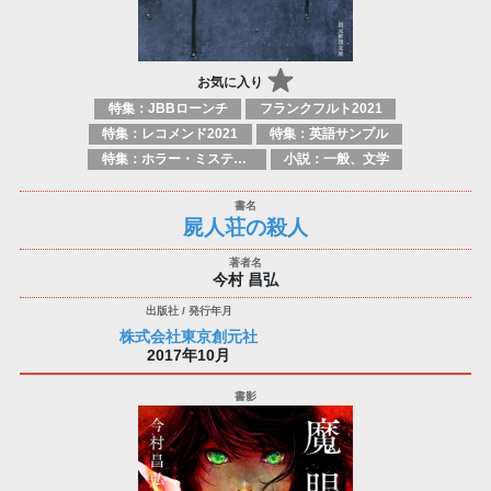
お気に入り
特集：JBBローンチ
フランクフルト2021
特集：レコメンド2021
特集：英語サンプル
特集：ホラー・ミステリー
小説：一般、文学
屍人荘の殺人
今村 昌弘
株式会社東京創元社
2017年10月