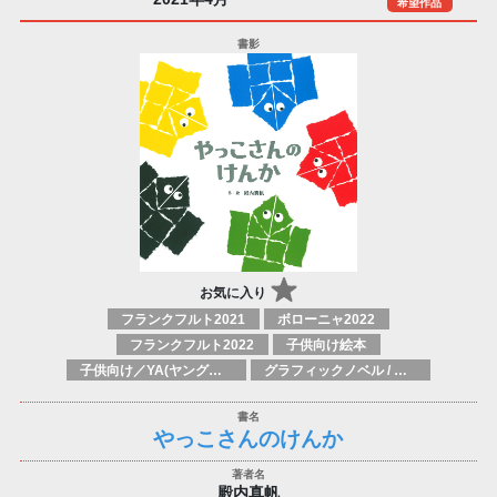
希望作品
お気に入り
フランクフルト2021
ボローニャ2022
フランクフルト2022
子供向け絵本
子供向け／YA(ヤングアダルト)向け一般：芸術&芸術家
グラフィックノベル / コミックブック / 漫画：スタイル / 伝統
やっこさんのけんか
殿内真帆