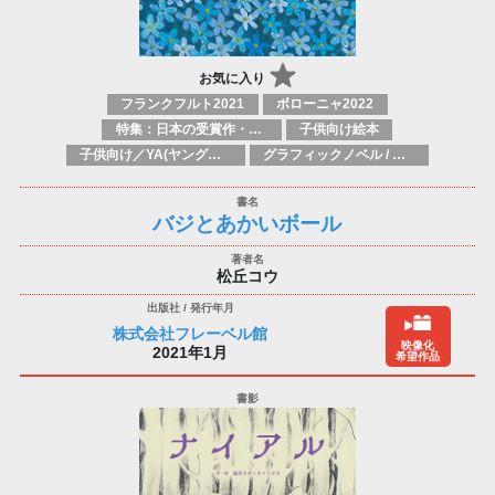
お気に入り
フランクフルト2021
ボローニャ2022
特集：日本の受賞作・ノミネート作品特集
子供向け絵本
子供向け／YA(ヤングアダルト)向け一般：芸術&芸術家
グラフィックノベル / コミックブック / 漫画：スタイル / 伝統
バジとあかいボール
松丘コウ
株式会社フレーベル館
映像化
2021年1月
希望作品