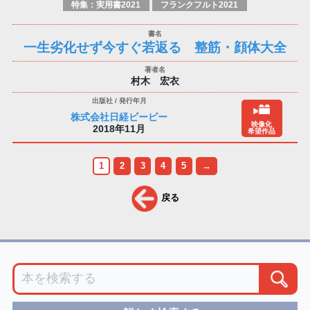
特集：実用書2021
フランクフルト2021
一生劣化せず今すぐ若返る 整筋・顔体大全
村木 宏衣
株式会社日経ビーピー
映像化
2018年11月
希望作品
1
2
3
4
5
→
戻る