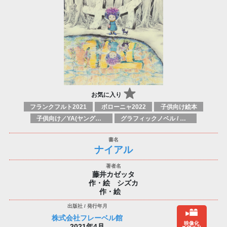
お気に入り
フランクフルト2021
ボローニャ2022
子供向け絵本
子供向け／YA(ヤングアダルト)向け一般：芸術&芸術家
グラフィックノベル / コミックブック / 漫画：スタイル / 伝統
ナイアル
藤井カゼッタ
作・絵 シズカ
作・絵
株式会社フレーベル館
映像化
2021年4月