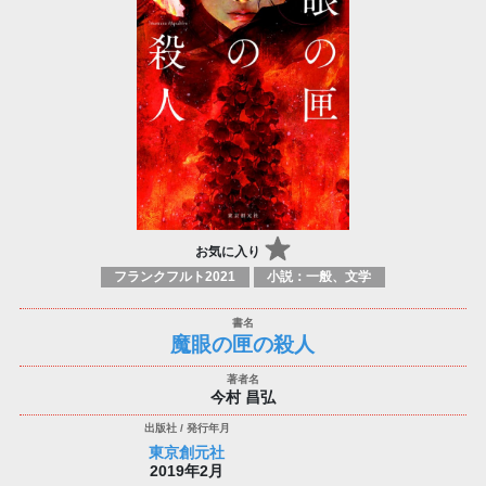
お気に入り
フランクフルト2021
小説：一般、文学
魔眼の匣の殺人
今村 昌弘
東京創元社
2019年2月