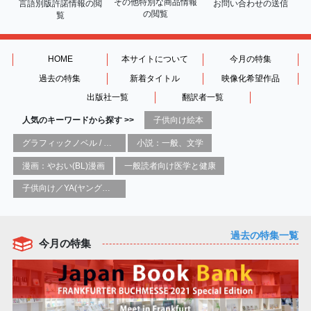
その他特別な商品情報
言語別版許諾情報の
閲
お問い合わせの送信
の閲覧
覧
HOME
本サイトについて
今月の特集
過去の特集
新着タイトル
映像化希望作品
出版社一覧
翻訳者一覧
人気のキーワードから探す >>
子供向け絵本
グラフィックノベル / コミックブック / 漫画：スタイル / 伝統
小説：一般、文学
漫画：やおい(BL)漫画
一般読者向け医学と健康
子供向け／YA(ヤングアダルト)向け一般：芸術&芸術家
過去の特集一覧
今月の特集