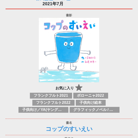
2021年7月
お気に入り
フランクフルト2021
ボローニャ2022
フランクフルト2022
子供向け絵本
子供向け／YA(ヤングアダルト)向け一般：芸術&芸術家
グラフィックノベル / コミックブック / 漫画：スタイル / 伝統
コップのすいえい