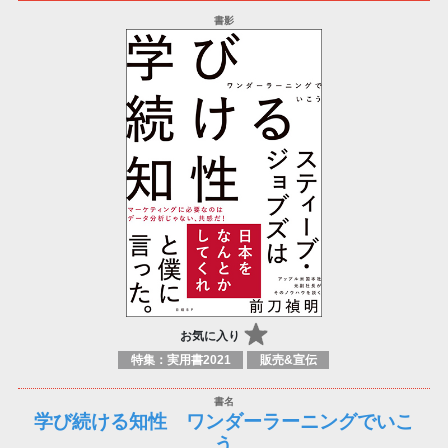
お気に入り
特集：実用書2021
販売&宣伝
学び続ける知性 ワンダーラーニングでいこ
う