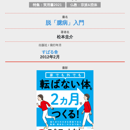
特集：実用書2021
仏教：宗派&団体
脱「臆病」入門
松本圭介
すばる舎
2012年2月