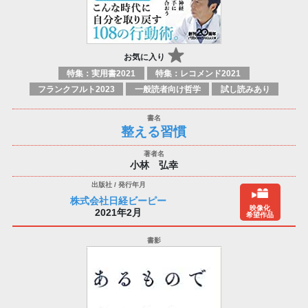
お気に入り
特集：実用書2021
特集：レコメンド2021
フランクフルト2023
一般読者向け哲学
試し読みあり
整える習慣
小林 弘幸
株式会社日経ビーピー
映像化
2021年2月
希望作品