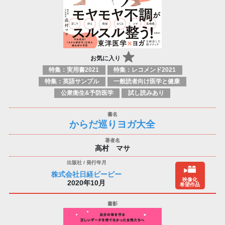
お気に入り
特集：実用書2021
特集：レコメンド2021
特集：英語サンプル
一般読者向け医学と健康
公衆衛生&予防医学
試し読みあり
からだ巡りヨガ大全
高村 マサ
株式会社日経ビーピー
映像化
2020年10月
希望作品