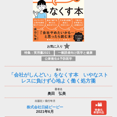
お気に入り
特集：実用書2021
一般読者向け医学と健康
公衆衛生&予防医学
「会社がしんどい」をなくす本 いやなスト
レスに負けず心地よく働く処方箋
奥田 弘美
株式会社日経ビーピー
映像化
2021年6月
希望作品