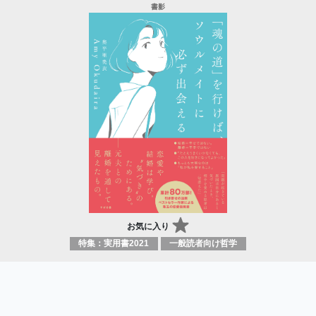
お気に入り
特集：実用書2021
一般読者向け哲学
「魂の道」を行けば、ソウルメイトに必ず出
会える