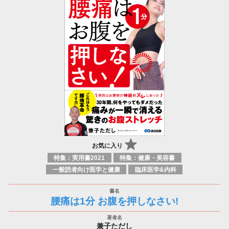
お気に入り
特集：実用書2021
特集：健康・美容書
一般読者向け医学と健康
臨床医学&内科
腰痛は1分 お腹を押しなさい!
兼子ただし