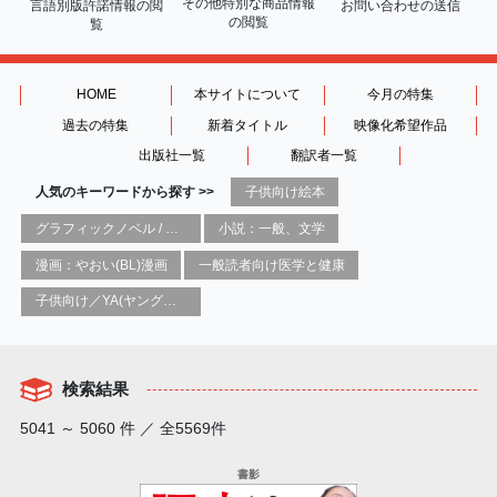
その他特別な商品情報
言語別版許諾情報の
閲
お問い合わせの送信
の閲覧
覧
HOME
本サイトについて
今月の特集
過去の特集
新着タイトル
映像化希望作品
出版社一覧
翻訳者一覧
人気のキーワードから探す >>
子供向け絵本
グラフィックノベル / コミックブック / 漫画：スタイル / 伝統
小説：一般、文学
漫画：やおい(BL)漫画
一般読者向け医学と健康
子供向け／YA(ヤングアダルト)向け一般：芸術&芸術家
検索結果
5041 ～ 5060 件 ／ 全5569件