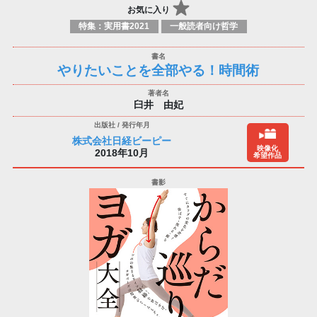
お気に入り
特集：実用書2021
一般読者向け哲学
やりたいことを全部やる！時間術
臼井 由妃
株式会社日経ビーピー
映像化
2018年10月
希望作品