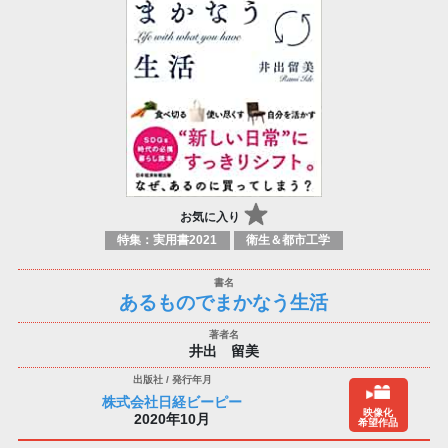
お気に入り
特集：実用書2021
衛生＆都市工学
あるものでまかなう生活
井出 留美
株式会社日経ビーピー
映像化
2020年10月
希望作品