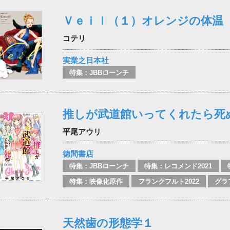
Ｖｅｉｌ（１）オレンジの体温
コテリ
実業之日本社
特集：JBBローンチ
推しが武道館いってくれたら死
平尾アウリ
徳間書店
特集：JBBローンチ
特集：レコメンド2021
特集：映像化原作
フランクフルト2022
天然歯の形態学１