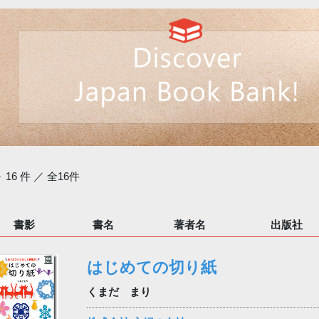
～ 16 件 ／ 全16件
書影
書名
著者名
出版社
はじめての切り紙
くまだ まり