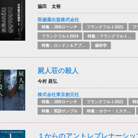
脇田 太裕
医歯薬出版株式会社
特集：JBBローンチ
フランクフルト2021
フ
フランクフルト2024
特集：フランクフルト2025
特集：ロンドン＆アブダビブックフェア2026
歯科学
屍人荘の殺人
今村 昌弘
株式会社東京創元社
特集：JBBローンチ
フランクフルト2021
特
特集：英語サンプル
特集：ホラー・ミステリー
１からのアントレプレナーシッ