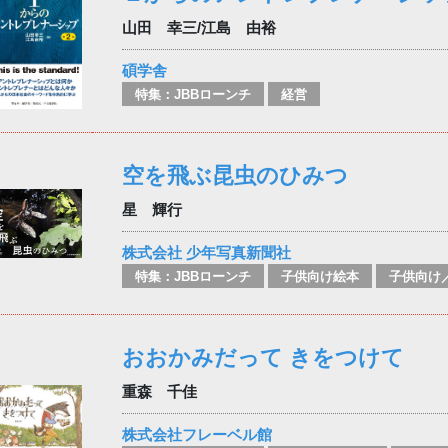
山田 幸三/江島 由裕
碩学舎
特集：JBBローンチ
経営
空を飛ぶ昆虫のひみつ
星 輝行
株式会社 少年写真新聞社
特集：JBBローンチ
子供向け絵本
おおかみだって きをつけて
重森 千佳
株式会社フレーベル館