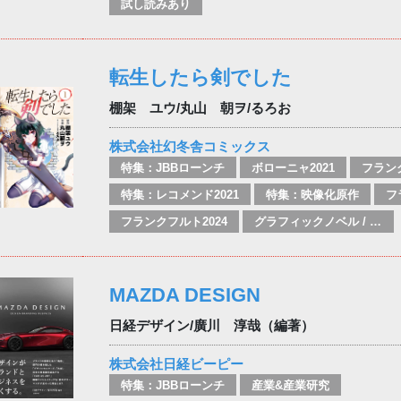
試し読みあり
転生したら剣でした
棚架 ユウ/丸山 朝ヲ/るろお
株式会社幻冬舎コミックス
特集：JBBローンチ
ボローニャ2021
フランク
特集：レコメンド2021
特集：映像化原作
フ
フランクフルト2024
グラフィックノベル / コミックブック / 漫画：スタイル / 伝統
MAZDA DESIGN
日経デザイン/廣川 淳哉（編著）
株式会社日経ビーピー
特集：JBBローンチ
産業&産業研究