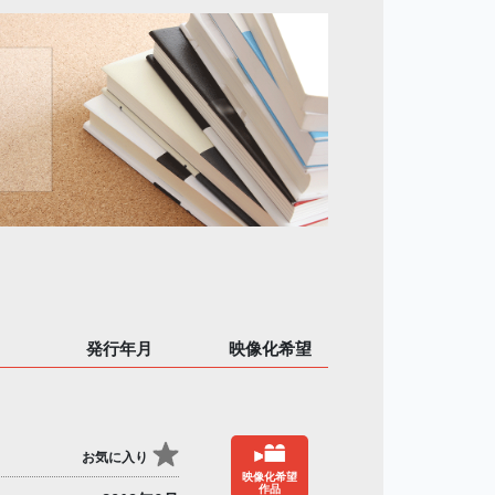
発行年月
映像化希望
お気に入り
映像化希望
作品