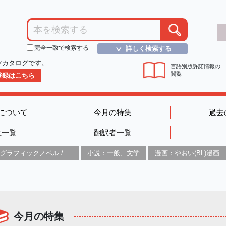
完全一致で検索する
詳しく検索する
＞
ツカタログです。
言語別版許諾情報の
閲覧
D登録はこちら
について
今月の特集
過去
社一覧
翻訳者一覧
グラフィックノベル / コミックブック / 漫画：スタイル / 伝統
小説：一般、文学
漫画：やおい(BL)漫画
今月の特集