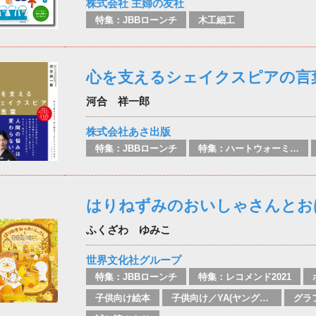
株式会社 主婦の友社
特集：JBBローンチ
木工細工
心を支えるシェイクスピアの言
河合 祥一郎
株式会社あさ出版
特集：JBBローンチ
特集：ハートウォーミング
はりねずみのおいしゃさんとお
ふくざわ ゆみこ
世界文化社グループ
特集：JBBローンチ
特集：レコメンド2021
子供向け絵本
子供向け／YA(ヤングアダルト)向け一般：芸術&芸術家