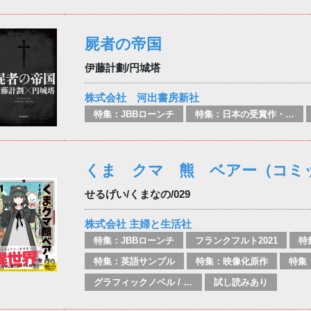
屍者の帝国
伊藤計劃/円城塔
株式会社 河出書房新社
特集：JBBローンチ
特集：日本の受賞作・ノミネート作品特集
くま クマ 熊 ベアー（コミ
せるげい/くまなの/029
株式会社 主婦と生活社
特集：JBBローンチ
フランクフルト2021
特
特集：英語サンプル
特集：映像化原作
グラフィックノベル / コミックブック / 漫画：スタイル / 伝統
試し読みあり