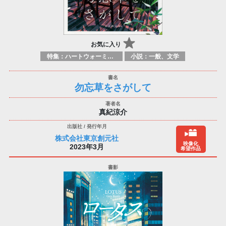
お気に入り
特集：ハートウォーミング
小説：一般、文学
勿忘草をさがして
真紀涼介
株式会社東京創元社
映像化
2023年3月
希望作品