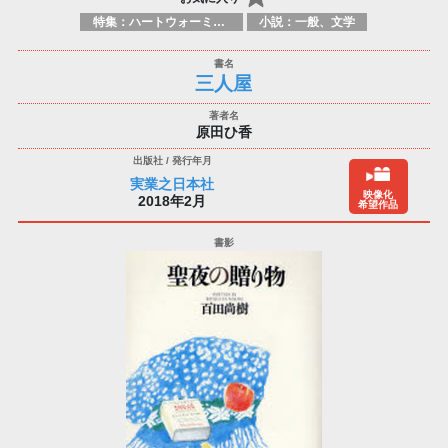
特集：ハートウォーミング
小説：一般、文学
三人屋
原田ひ香
実業之日本社
映像化
2018年2月
希望作品