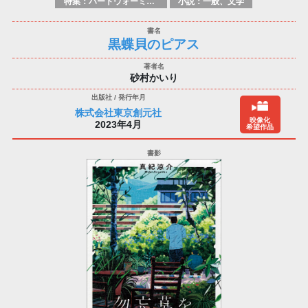
特集：ハートウォーミング
小説：一般、文学
黒蝶貝のピアス
砂村かいり
株式会社東京創元社
映像化
2023年4月
希望作品