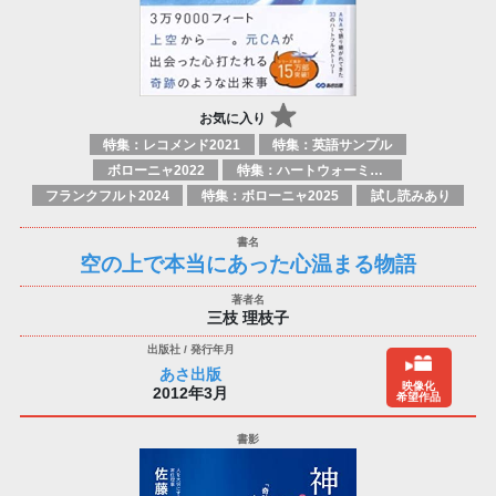
お気に入り
特集：レコメンド2021
特集：英語サンプル
ボローニャ2022
特集：ハートウォーミング
フランクフルト2024
特集：ボローニャ2025
試し読みあり
空の上で本当にあった心温まる物語
三枝 理枝子
あさ出版
映像化
2012年3月
希望作品