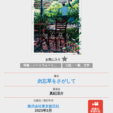
お気に入り
特集：ハートウォーミング
小説：一般、文学
勿忘草をさがして
真紀涼介
株式会社東京創元社
映像化
2023年3月
希望作品