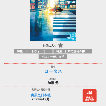
お気に入り
特集：ハートウォーミング
特集：日本の注目の書き手たち
小説：一般、文学
ロータス
加藤 元
実業之日本社
映像化
2022年12月
希望作品