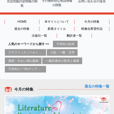
その他特別な商品情報
言語別版許諾情報の
閲
お問い合わせの送信
の閲覧
覧
HOME
本サイトについて
今月の特集
過去の特集
新着タイトル
映像化希望作品
出版社一覧
翻訳者一覧
人気のキーワードから探す >>
子供向け絵本
グラフィックノベル / コミックブック / 漫画：スタイル / 伝統
小説：一般、文学
漫画：やおい(BL)漫画
一般読者向け医学と健康
子供向け／YA(ヤングアダルト)向け一般：芸術&芸術家
過去の特集一覧
今月の特集