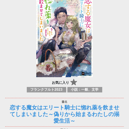
お気に入り
フランクフルト2023
小説：一般、文学
恋する魔女はエリート騎士に惚れ薬を飲ませ
てしまいました～偽りから始まるわたしの溺
愛生活～