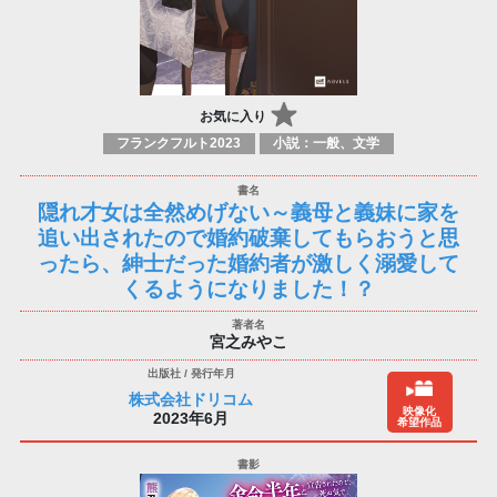
お気に入り
フランクフルト2023
小説：一般、文学
隠れ才女は全然めげない～義母と義妹に家を
追い出されたので婚約破棄してもらおうと思
ったら、紳士だった婚約者が激しく溺愛して
くるようになりました！？
宮之みやこ
株式会社ドリコム
映像化
2023年6月
希望作品