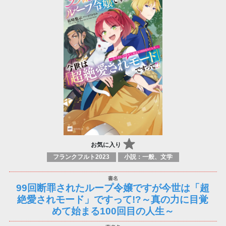
お気に入り
フランクフルト2023
小説：一般、文学
99回断罪されたループ令嬢ですが今世は「超
絶愛されモード」ですって!?～真の力に目覚
めて始まる100回目の人生～