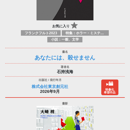
お気に入り
フランクフルト2023
特集：ホラー・ミステリー
小説：一般、文学
あなたには、殺せません
石持浅海
株式会社東京創元社
映像化
2026年9月
希望作品