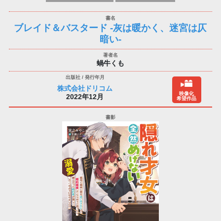
ブレイド＆バスタード -灰は暖かく、迷宮は仄
暗い-
蝸牛くも
株式会社ドリコム
映像化
2022年12月
希望作品