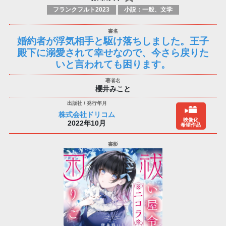
フランクフルト2023
小説：一般、文学
婚約者が浮気相手と駆け落ちしました。王子
殿下に溺愛されて幸せなので、今さら戻りた
いと言われても困ります。
櫻井みこと
株式会社ドリコム
映像化
2022年10月
希望作品