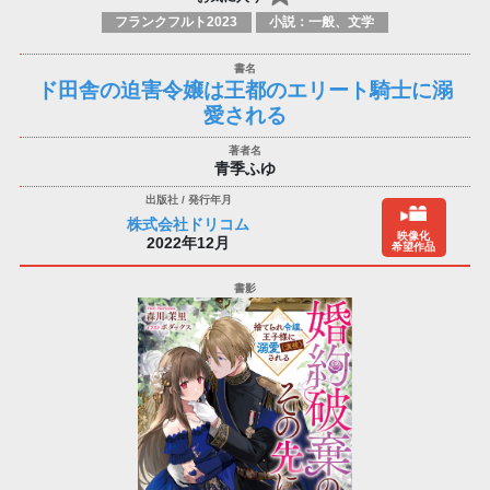
フランクフルト2023
小説：一般、文学
ド田舎の迫害令嬢は王都のエリート騎士に溺
愛される
青季ふゆ
株式会社ドリコム
映像化
2022年12月
希望作品