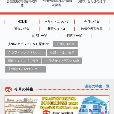
その他特別な商品情報
言語別版許諾情報の
閲
お問い合わせの送信
の閲覧
覧
HOME
本サイトについて
今月の特集
過去の特集
新着タイトル
映像化希望作品
出版社一覧
翻訳者一覧
人気のキーワードから探す >>
子供向け絵本
グラフィックノベル / コミックブック / 漫画：スタイル / 伝統
小説：一般、文学
漫画：やおい(BL)漫画
一般読者向け医学と健康
子供向け／YA(ヤングアダルト)向け一般：芸術&芸術家
過去の特集一覧
今月の特集