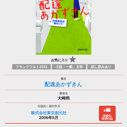
お気に入り
フランクフルト2023
小説：一般、文学
試し読みあり
配達あかずきん
大崎梢
株式会社東京創元社
映像化
2006年5月
希望作品