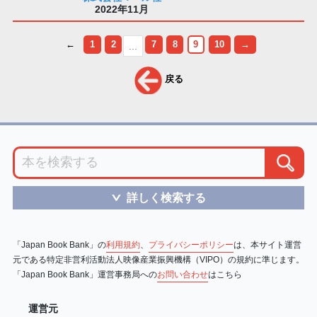
2022年11月
←
1
2
7
8
9
10
→
...
戻る
詳しく検索する
＞
「Japan Book Bank」の
利用規約
、
プライバシーポリシー
は、本サイト運営
元である特定非営利活動法人映像産業振興機構（VIPO）の規約に準じます。
「Japan Book Bank」運営事務局への
お問い合わせ
はこちら
運営元