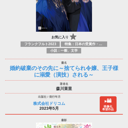
お気に入り
フランクフルト2023
特集：日本の受賞作・ノミネート作品特集
小説：一般、文学
婚約破棄のその先に～捨てられ令嬢、王子様
に溺愛（演技）される～
森川茉里
株式会社ドリコム
映像化
2023年5月
希望作品