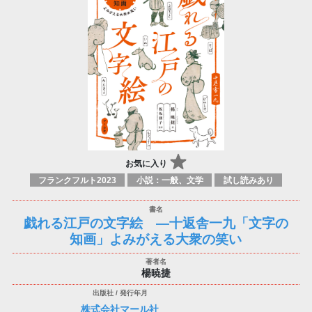
お気に入り
フランクフルト2023
小説：一般、文学
試し読みあり
戯れる江戸の文字絵 —十返舎一九「文字の
知画」よみがえる大衆の笑い
楊暁捷
株式会社マール社