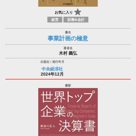
お気に入り
経営
財務&会計
事業計画の極意
木村 義弘
中央経済社
2024年12月