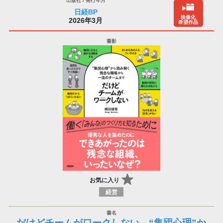
日経BP
映像化
2026年3月
希望作品
お気に入り
経営
だけどチームがワークしない “集団心理”か