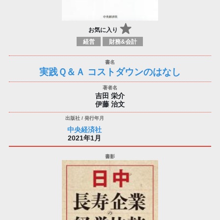
お気に入り
経営
財務&会計
実践Ｑ＆Ａ コストダウンのはなし
吉田 栄介
伊藤 治文
中央経済社
2021年1月