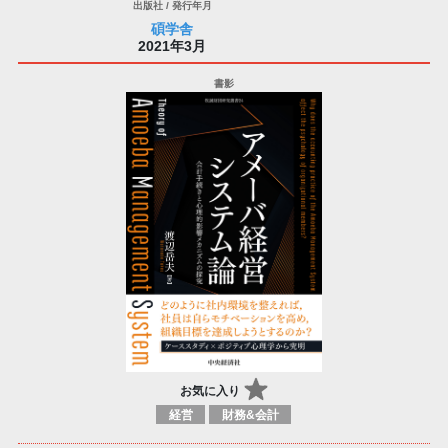
碩学舎
2021年3月
お気に入り
経営
財務&会計