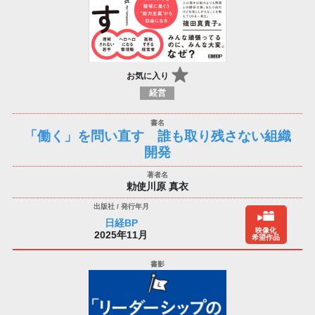
お気に入り
経営
「働く」を問い直す 誰も取り残さない組織
開発
勅使川原 真衣
日経BP
映像化
2025年11月
希望作品