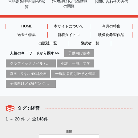
その他特別な商品情報
言語別版許諾情報の
閲
お問い合わせの送信
の閲覧
覧
HOME
本サイトについて
今月の特集
過去の特集
新着タイトル
映像化希望作品
出版社一覧
翻訳者一覧
人気のキーワードから探す >>
子供向け絵本
グラフィックノベル / コミックブック / 漫画：スタイル / 伝統
小説：一般、文学
漫画：やおい(BL)漫画
一般読者向け医学と健康
子供向け／YA(ヤングアダルト)向け一般：芸術&芸術家
タグ : 経営
1 ～ 20 件 ／ 全148件