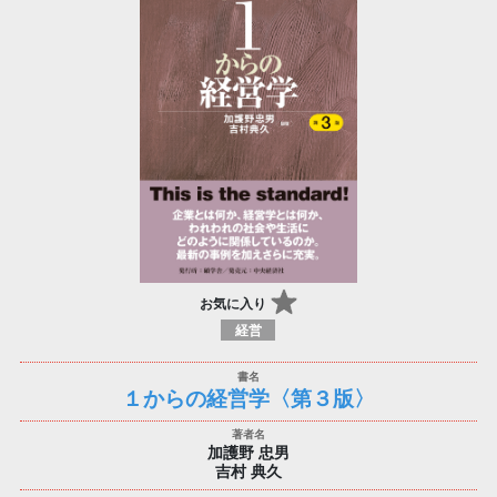
お気に入り
経営
１からの経営学〈第３版〉
加護野 忠男
吉村 典久