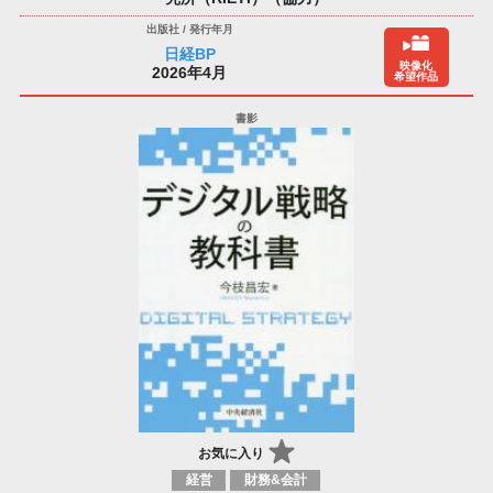
日経BP
映像化
2026年4月
希望作品
お気に入り
経営
財務&会計