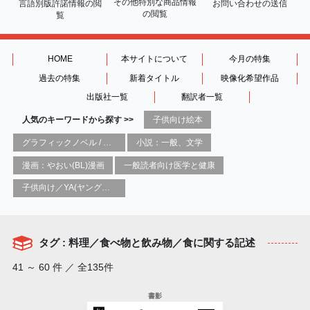
その他特別な商品情報
言語別版許諾情報の
閲
お問い合わせの送信
の閲覧
覧
HOME
本サイトについて
今月の特集
過去の特集
新着タイトル
映像化希望作品
出版社一覧
翻訳者一覧
人気のキーワードから探す >>
子供向け絵本
グラフィックノベル / コミックブック / 漫画：スタイル / 伝統
小説：一般、文学
漫画：やおい(BL)漫画
一般読者向け医学と健康
子供向け／YA(ヤングアダルト)向け一般：芸術&芸術家
タグ : 料理／食べ物と飲み物／食に関する記述
41 ～ 60 件 ／ 全135件