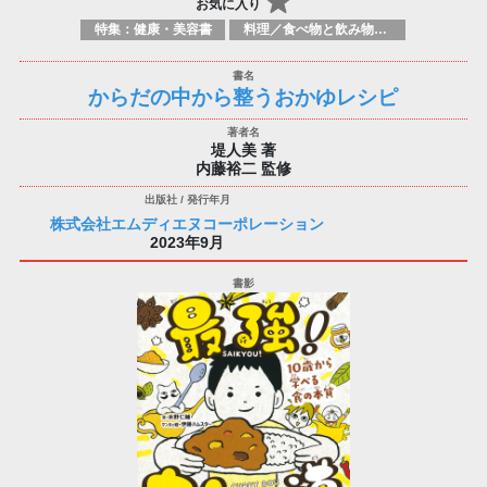
お気に入り
特集：健康・美容書
料理／食べ物と飲み物／食に関する記述
からだの中から整うおかゆレシピ
堤人美 著
内藤裕二 監修
株式会社エムディエヌコーポレーション
2023年9月