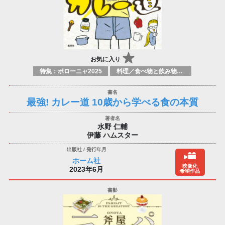
お気に入り
特集：ボローニャ2025
料理／食べ物と飲み物／食に関する記述
最強! カレー道 10歳から学べる食の本質
水野 仁輔
伊藤 ハムスター
ホーム社
映像化
2023年6月
希望作品