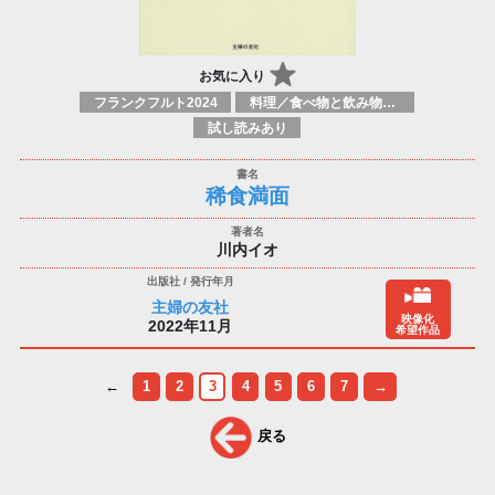
お気に入り
フランクフルト2024
料理／食べ物と飲み物／食に関する記述
試し読みあり
稀食満面
川内イオ
主婦の友社
映像化
2022年11月
希望作品
←
1
2
3
4
5
6
7
→
戻る