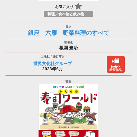
お気に入り
料理／食べ物と飲み物／食に関する記述
銀座 六雁 野菜料理のすべて
榎園 豊治
世界文化社グループ
映像化
2023年6月
希望作品