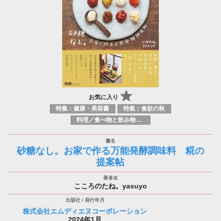
お気に入り
特集：健康・美容書
特集：食欲の秋
料理／食べ物と飲み物／食に関する記述
砂糖なし。お家で作る万能発酵調味料 糀の
提案帖
こころのたね。yasuyo
株式会社エムディエヌコーポレーション
2024年1月