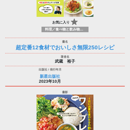
お気に入り
料理／食べ物と飲み物／食に関する記述
超定番12食材でおいしさ無限250レシピ
武蔵 裕子
新星出版社
2023年10月